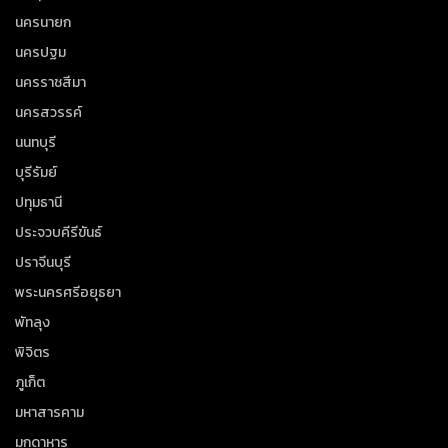
นครนายก
นครปฐม
นครราชสีมา
นครสวรรค์
นนทบุรี
บุรีรัมย์
ปทุมธานี
ประจวบคีรีขันธ์
ปราจีนบุรี
พระนครศรีอยุธยา
พัทลุง
พิจิตร
ภูเก็ต
มหาสารคาม
มุกดาหาร