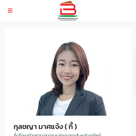
กุลชญา มาศแจ้ง ( กี้ )
ที่ปรึกษาด้านการตลาดและฝ่ายขายอสังหาริมทรัพย์