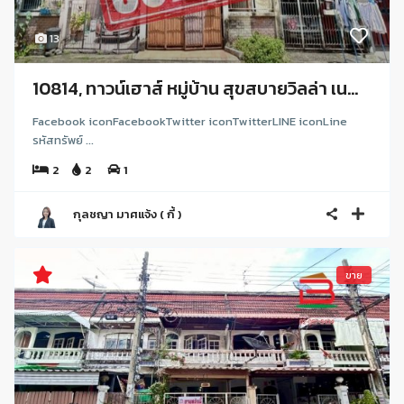
13
10814, ทาวน์เฮาส์ หมู่บ้าน สุขสบายวิลล่า เน...
Facebook iconFacebookTwitter iconTwitterLINE iconLine
รหัสทรัพย์ ...
2
2
1
กุลชญา มาศแจ้ง ( กี้ )
ขาย