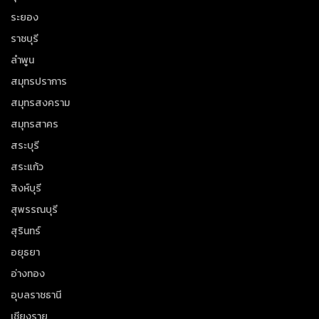
ระยอง
ราชบุรี
ลำพูน
สมุทรปราการ
สมุทรสงคราม
สมุทรสาคร
สระบุรี
สระแก้ว
สิงห์บุรี
สุพรรณบุรี
สุรินทร์
อยุธยา
อ่างทอง
อุบลราชธานี
เชียงราย