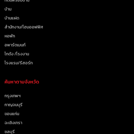
ที่ดินพร้อมบ้าน
บ้าน
บ้านแฝด
สำนักงาน/โฮมออฟฟิศ
หอพัก
อพาร์ตเมนท์
โกดัง /โรงงาน
โรงแรม/รีสอร์ท
ค้นหาตามจังหวัด
กรุงเทพฯ
กาญจนบุรี
ขอนแก่น
ฉะเชิงเทรา
ชลบุรี