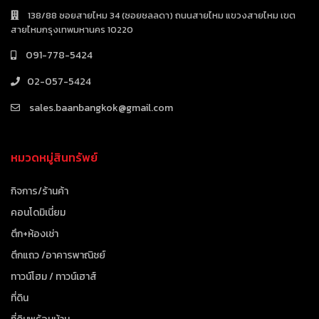
138/88 ซอยสายไหม 34 (ซอยชลลดา) ถนนสายไหม แขวงสายไหม เขต
สายไหมกรุงเทพมหานคร 10220
091-778-5424
02-057-5424
sales.baanbangkok@gmail.com
หมวดหมู่สินทรัพย์
กิจการ/ร้านค้า
คอนโดมิเนี่ยม
ตึก+ห้องเช่า
ตึกแถว /อาคารพาณิชย์
ทาวน์โฮม / ทาวน์เฮาส์
ที่ดิน