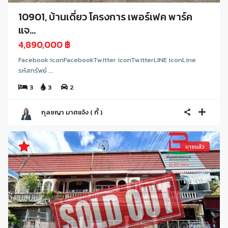
10901, บ้านเดี่ยว โครงการ เพอร์เฟค พาร์ค
แจ...
4,890,000 ฿
Facebook iconFacebookTwitter iconTwitterLINE iconLine
รหัสทรัพย์ ...
3
3
2
กุลชญา มาศแจ้ง ( กี้ )
ขายแล้ว