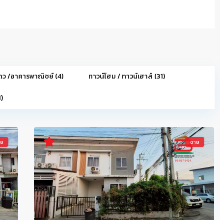
ถว /อาคารพาณิชย์ (4)
ทาวน์โฮม / ทาวน์เฮาส์ (31)
)
าย
ขาย