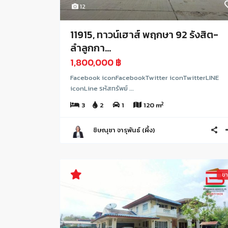
12
11915, ทาวน์เฮาส์ พฤกษา​ 92​ รังสิต-
ลำลูกกา...
1,800,000 ฿
Facebook iconFacebookTwitter iconTwitterLINE
iconLine รหัสทรัพย์ ...
2
3
2
1
120 m
ชิษณุชา จารุพันธ์ (ผึ้ง)
ข