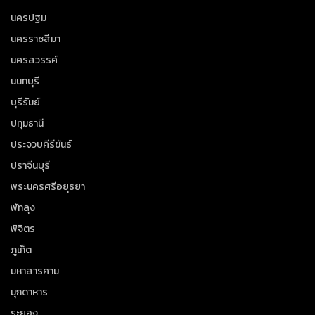
นครปฐม
นครราชสีมา
นครสวรรค์
นนทบุรี
บุรีรัมย์
ปทุมธานี
ประจวบคีรีขันธ์
ปราจีนบุรี
พระนครศรีอยุธยา
พัทลุง
พิจิตร
ภูเก็ต
มหาสารคาม
มุกดาหาร
ระยอง