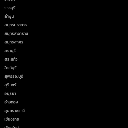
ราชบุรี
ลำพูน
สมุทรปราการ
สมุทรสงคราม
สมุทรสาคร
สระบุรี
สระแก้ว
สิงห์บุรี
สุพรรณบุรี
สุรินทร์
อยุธยา
อ่างทอง
อุบลราชธานี
เชียงราย
เชียงใหม่