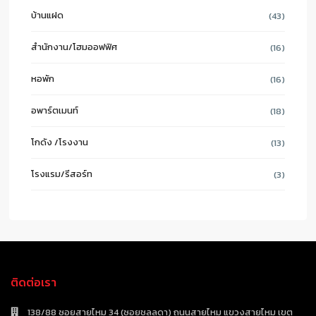
บ้านแฝด
(43)
สำนักงาน/โฮมออฟฟิศ
(16)
หอพัก
(16)
อพาร์ตเมนท์
(18)
โกดัง /โรงงาน
(13)
โรงแรม/รีสอร์ท
(3)
ติดต่อเรา
138/88 ซอยสายไหม 34 (ซอยชลลดา) ถนนสายไหม แขวงสายไหม เขต