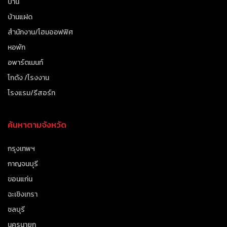
บ้าน
บ้านแฝด
สำนักงาน/โฮมออฟฟิศ
หอพัก
อพาร์ตเมนท์
โกดัง /โรงงาน
โรงแรม/รีสอร์ท
ค้นหาตามจังหวัด
กรุงเทพฯ
กาญจนบุรี
ขอนแก่น
ฉะเชิงเทรา
ชลบุรี
นครนายก