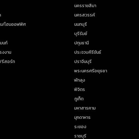
นครราชสีมา
ด
นครสวรรค์
าน/โฮมออฟฟิศ
นนทบุรี
บุรีรัมย์
มนท์
ปทุมธานี
โรงงาน
ประจวบคีรีขันธ์
/รีสอร์ท
ปราจีนบุรี
พระนครศรีอยุธยา
พัทลุง
พิจิตร
ภูเก็ต
มหาสารคาม
มุกดาหาร
ระยอง
ราชบุรี