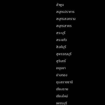
ลำพูน
สมุทรปราการ
สมุทรสงคราม
สมุทรสาคร
สระบุรี
สระแก้ว
สิงห์บุรี
สุพรรณบุรี
สุรินทร์
อยุธยา
อ่างทอง
อุบลราชธานี
เชียงราย
เชียงใหม่
เพชรบุรี