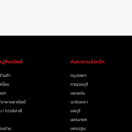
ู่สินทรัพย์
ค้นหาตามจังหวัด
ร้านค้า
กรุงเทพฯ
เนี่ยม
กาญจนบุรี
เช่า
ขอนแก่น
 /อาคารพาณิชย์
ฉะเชิงเทรา
ม / ทาวน์เฮาส์
ชลบุรี
นครนายก
้อมบ้าน
นครปฐม