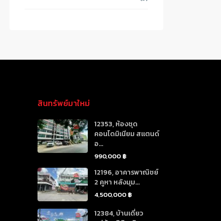
สินทรัพย์มาใหม่
12353, ห้องชุด
คอนโดมิเนียม สแตนด์
อ...
990,000 ฿
12196, อาคารพาณิชย์
2 คูหา หลังมุม...
4,500,000 ฿
12384, บ้านเดี่ยว