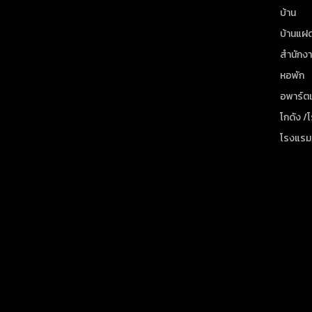
บ้าน
บ้านแฝ
สำนักง
หอพัก
อพาร์ตเ
โกดัง /
โรงแรม