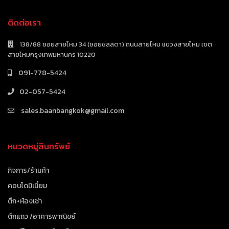
ติดต่อเรา
138/88 ซอยสายไหม 34 (ซอยชลลดา) ถนนสายไหม แขวงสายไหม เขต
สายไหมกรุงเทพมหานคร 10220
091-778-5424
02-057-5424
sales.baanbangkok@gmail.com
หมวดหมู่สินทรัพย์
กิจการ/ร้านค้า
คอนโดมิเนี่ยม
ตึก+ห้องเช่า
ตึกแถว /อาคารพาณิชย์