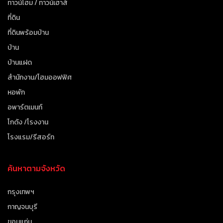
ทาวน์โฮม / ทาวน์เฮาส์
ที่ดิน
ที่ดินพร้อมบ้าน
บ้าน
บ้านแฝด
สำนักงาน/โฮมออฟฟิศ
หอพัก
อพาร์ตเมนท์
โกดัง /โรงงาน
โรงแรม/รีสอร์ท
ค้นหาตามจังหวัด
กรุงเทพฯ
กาญจนบุรี
ขอนแก่น