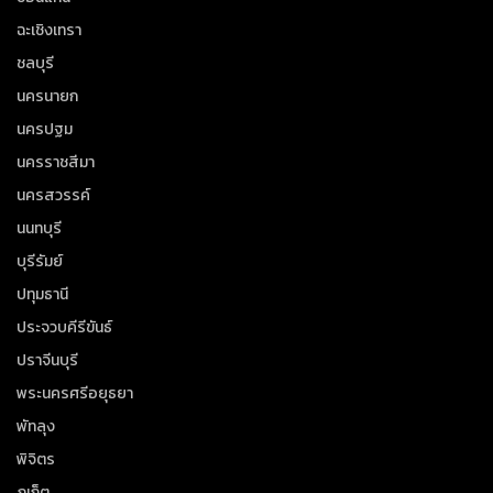
ฉะเชิงเทรา
ชลบุรี
นครนายก
นครปฐม
นครราชสีมา
นครสวรรค์
นนทบุรี
บุรีรัมย์
ปทุมธานี
ประจวบคีรีขันธ์
ปราจีนบุรี
พระนครศรีอยุธยา
พัทลุง
พิจิตร
ภูเก็ต