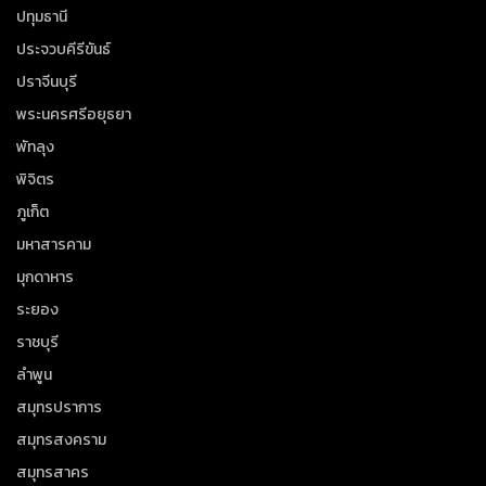
ปทุมธานี
ประจวบคีรีขันธ์
ปราจีนบุรี
พระนครศรีอยุธยา
พัทลุง
พิจิตร
ภูเก็ต
มหาสารคาม
มุกดาหาร
ระยอง
ราชบุรี
ลำพูน
สมุทรปราการ
สมุทรสงคราม
สมุทรสาคร