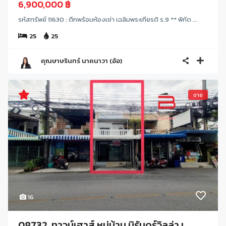
6,900,000 ฿
รหัสทรัพย์ 11630 : ตึกพร้อมห้องเช่า เฉลิมพระเกียรติ ร.9 ** พิกัด ...
25
25
คุณษาษรินทร์ นาคนาวา (อ้อ)
ขาย
16
08732, ทาวน์เฮาส์ หมู่บ้าน นิรันดร์วิลล่า เ...