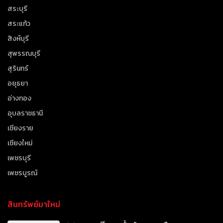
สระบุรี
สระแก้ว
สิงห์บุรี
สุพรรณบุรี
สุรินทร์
อยุธยา
อ่างทอง
อุบลราชธานี
เชียงราย
เชียงใหม่
เพชรบุรี
เพชรบูรณ์
สินทรัพย์มาใหม่