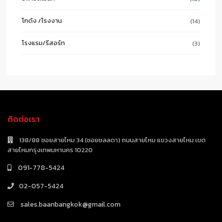
โกดัง /โรงงาน
(14)
โรงแรม/รีสอร์ท
(3)
ติดต่อเรา
138/88 ซอยสายไหม 34 (ซอยชลลดา) ถนนสายไหม แขวงสายไหม เขต
สายไหมกรุงเทพมหานคร 10220
091-778-5424
02-057-5424
sales.baanbangkok@gmail.com