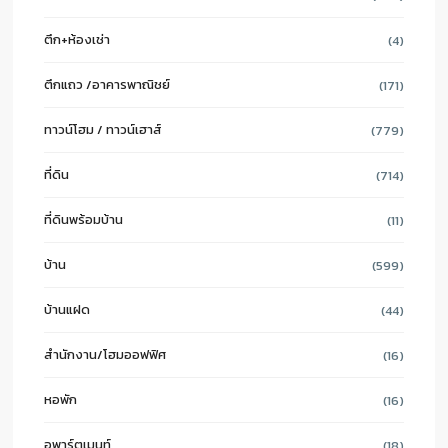
ตึก+ห้องเช่า
(4)
ตึกแถว /อาคารพาณิชย์
(171)
ทาวน์โฮม / ทาวน์เฮาส์
(779)
ที่ดิน
(714)
ที่ดินพร้อมบ้าน
(11)
บ้าน
(599)
บ้านแฝด
(44)
สำนักงาน/โฮมออฟฟิศ
(16)
หอพัก
(16)
อพาร์ตเมนท์
(18)