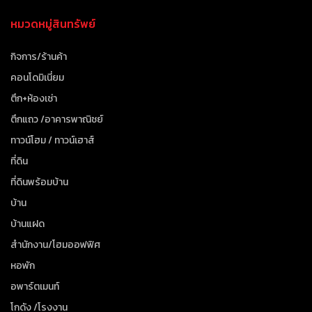
หมวดหมู่สินทรัพย์
กิจการ/ร้านค้า
คอนโดมิเนี่ยม
ตึก+ห้องเช่า
ตึกแถว /อาคารพาณิชย์
ทาวน์โฮม / ทาวน์เฮาส์
ที่ดิน
ที่ดินพร้อมบ้าน
บ้าน
บ้านแฝด
สำนักงาน/โฮมออฟฟิศ
หอพัก
อพาร์ตเมนท์
โกดัง /โรงงาน