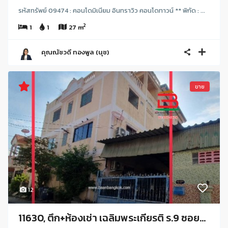
รหัสทรัพย์ 09474 : คอนโดมิเนียม อินทราวิว คอนโดทาวน์ ** พิกัด : ...
2
1
1
27 m
คุณณัชวดี ทองพูล (นุช)
ขาย
12
11630, ตึก+ห้องเช่า เฉลิมพระเกียรติ ร.9 ซอย...