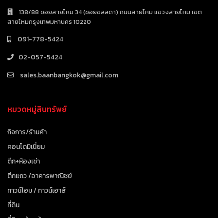
138/88 ซอยสายไหม 34 (ซอยชลลดา) ถนนสายไหม แขวงสายไหม เขต
สายไหมกรุงเทพมหานคร 10220
091-778-5424
02-057-5424
sales.baanbangkok@gmail.com
หมวดหมู่สินทรัพย์
กิจการ/ร้านค้า
คอนโดมิเนี่ยม
ตึก+ห้องเช่า
ตึกแถว /อาคารพาณิชย์
ทาวน์โฮม / ทาวน์เฮาส์
ที่ดิน