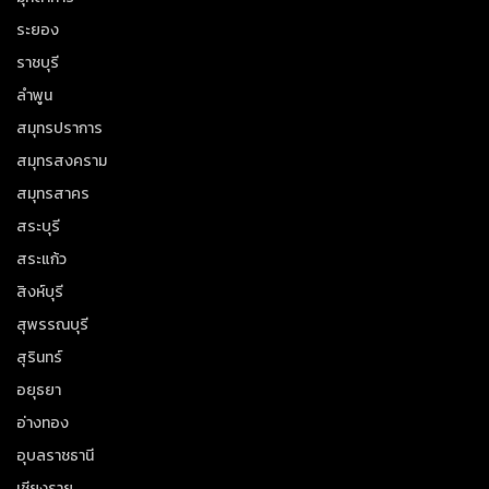
ระยอง
ราชบุรี
ลำพูน
สมุทรปราการ
สมุทรสงคราม
สมุทรสาคร
สระบุรี
สระแก้ว
สิงห์บุรี
สุพรรณบุรี
สุรินทร์
อยุธยา
อ่างทอง
อุบลราชธานี
เชียงราย