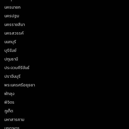
นครนายก
นครปฐม
นครราชสีมา
นครสวรรค์
นนทบุรี
บุรีรัมย์
ปทุมธานี
ประจวบคีรีขันธ์
ปราจีนบุรี
พระนครศรีอยุธยา
พัทลุง
พิจิตร
ภูเก็ต
มหาสารคาม
มุกดาหาร