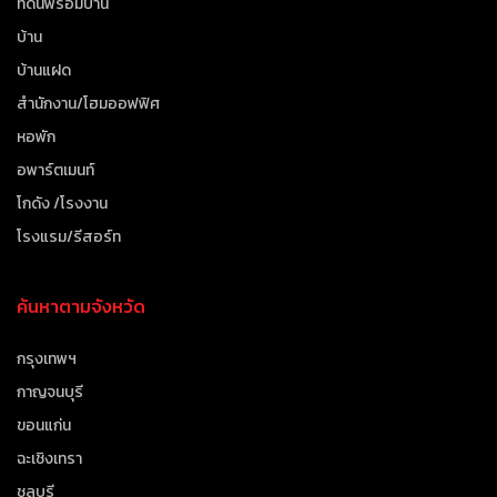
ที่ดินพร้อมบ้าน
บ้าน
บ้านแฝด
สำนักงาน/โฮมออฟฟิศ
หอพัก
อพาร์ตเมนท์
โกดัง /โรงงาน
โรงแรม/รีสอร์ท
ค้นหาตามจังหวัด
กรุงเทพฯ
กาญจนบุรี
ขอนแก่น
ฉะเชิงเทรา
ชลบุรี