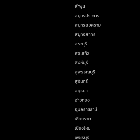
ลำพูน
สมุทรปราการ
สมุทรสงคราม
สมุทรสาคร
สระบุรี
สระแก้ว
สิงห์บุรี
สุพรรณบุรี
สุรินทร์
อยุธยา
อ่างทอง
อุบลราชธานี
เชียงราย
เชียงใหม่
เพชรบุรี