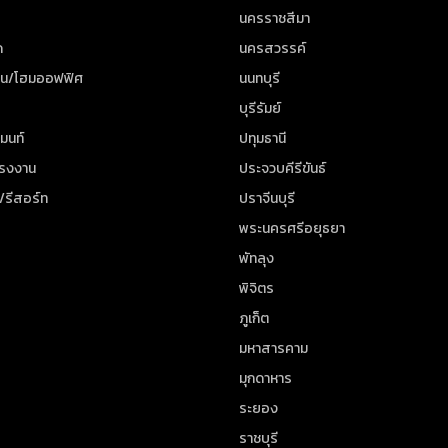
นครราชสีมา
ด
นครสวรรค์
าน/โฮมออฟฟิศ
นนทบุรี
บุรีรัมย์
มนท์
ปทุมธานี
โรงงาน
ประจวบคีรีขันธ์
/รีสอร์ท
ปราจีนบุรี
พระนครศรีอยุธยา
พัทลุง
พิจิตร
ภูเก็ต
มหาสารคาม
มุกดาหาร
ระยอง
ราชบุรี