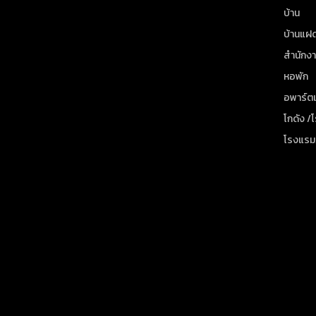
บ้าน
บ้านแฝ
สำนักง
หอพัก
อพาร์ตเ
โกดัง /
โรงแรม