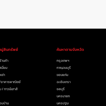
ู่สินทรัพย์
ค้นหาตามจังหวัด
ร้านค้า
กรุงเทพฯ
เนี่ยม
กาญจนบุรี
เช่า
ขอนแก่น
 /อาคารพาณิชย์
ฉะเชิงเทรา
ม / ทาวน์เฮาส์
ชลบุรี
นครนายก
้อมบ้าน
นครปฐม