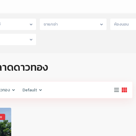
์
ขาย/เช่า
ห้องนอน
 ตลาดดาวทอง
าวทอง
Default
าย