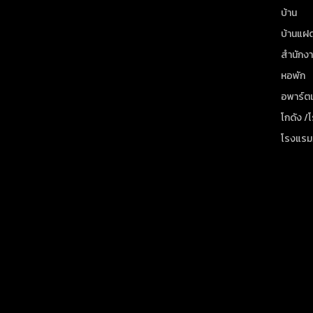
บ้าน
บ้านแฝ
สำนักง
หอพัก
อพาร์ตเ
โกดัง /
โรงแรม