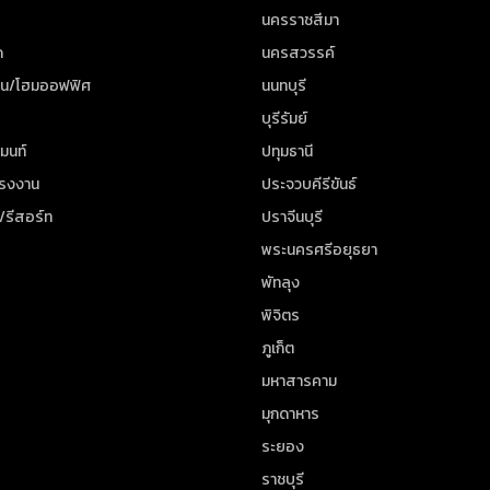
นครราชสีมา
ด
นครสวรรค์
าน/โฮมออฟฟิศ
นนทบุรี
บุรีรัมย์
มนท์
ปทุมธานี
โรงงาน
ประจวบคีรีขันธ์
/รีสอร์ท
ปราจีนบุรี
พระนครศรีอยุธยา
พัทลุง
พิจิตร
ภูเก็ต
มหาสารคาม
มุกดาหาร
ระยอง
ราชบุรี