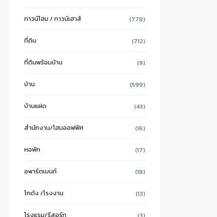
ทาวน์โฮม / ทาวน์เฮาส์
(778)
ที่ดิน
(712)
ที่ดินพร้อมบ้าน
(9)
บ้าน
(599)
บ้านแฝด
(43)
สำนักงาน/โฮมออฟฟิศ
(16)
หอพัก
(17)
อพาร์ตเมนท์
(18)
โกดัง /โรงงาน
(13)
โรงแรม/รีสอร์ท
(3)