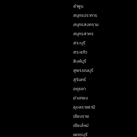
ลำพูน
สมุทรปราการ
สมุทรสงคราม
สมุทรสาคร
สระบุรี
สระแก้ว
สิงห์บุรี
สุพรรณบุรี
สุรินทร์
อยุธยา
อ่างทอง
อุบลราชธานี
เชียงราย
เชียงใหม่
เพชรบุรี