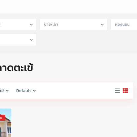
์
ขาย/เช่า
ห้องนอน
ลาดตะเข้
ข้
Default
าย