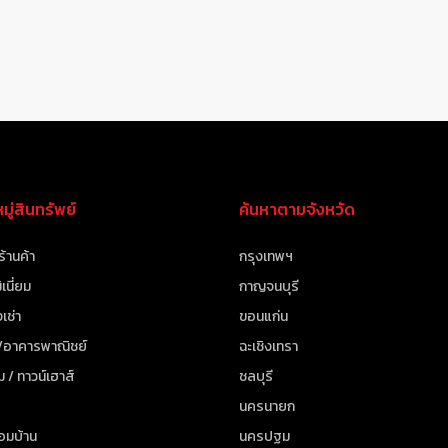
ู่สินทรัพย์
ค้นหาตามจังหวัด
ร้านค้า
กรุงเทพฯ
เนี่ยม
กาญจนบุรี
เช่า
ขอนแก่น
 /อาคารพาณิชย์
ฉะเชิงเทรา
ม / ทาวน์เฮาส์
ชลบุรี
นครนายก
้อมบ้าน
นครปฐม