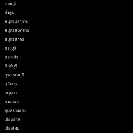
ราชบุรี
ลำพูน
สมุทรปราการ
สมุทรสงคราม
สมุทรสาคร
สระบุรี
สระแก้ว
สิงห์บุรี
สุพรรณบุรี
สุรินทร์
อยุธยา
อ่างทอง
อุบลราชธานี
เชียงราย
เชียงใหม่