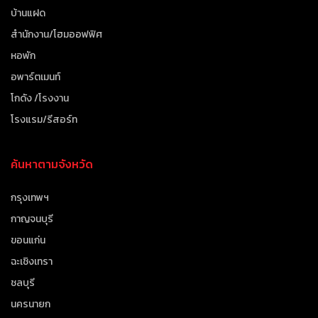
บ้านแฝด
สำนักงาน/โฮมออฟฟิศ
หอพัก
อพาร์ตเมนท์
โกดัง /โรงงาน
โรงแรม/รีสอร์ท
ค้นหาตามจังหวัด
กรุงเทพฯ
กาญจนบุรี
ขอนแก่น
ฉะเชิงเทรา
ชลบุรี
นครนายก