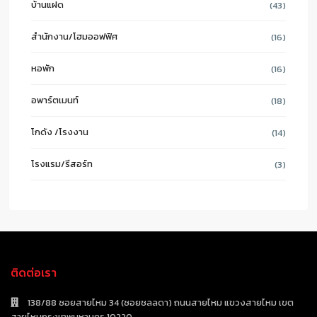
บ้านแฝด
(43)
สำนักงาน/โฮมออฟฟิศ
(16)
หอพัก
(16)
อพาร์ตเมนท์
(18)
โกดัง /โรงงาน
(14)
โรงแรม/รีสอร์ท
(3)
ติดต่อเรา
138/88 ซอยสายไหม 34 (ซอยชลลดา) ถนนสายไหม แขวงสายไหม เขต
สายไหมกรุงเทพมหานคร 10220