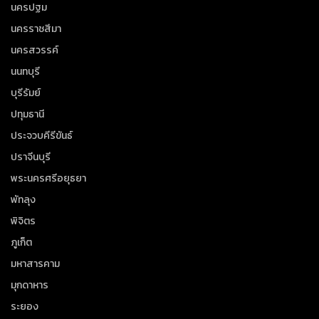
นครปฐม
นครราชสีมา
นครสวรรค์
นนทบุรี
บุรีรัมย์
ปทุมธานี
ประจวบคีรีขันธ์
ปราจีนบุรี
พระนครศรีอยุธยา
พัทลุง
พิจิตร
ภูเก็ต
มหาสารคาม
มุกดาหาร
ระยอง