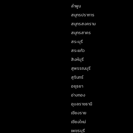
ลำพูน
สมุทรปราการ
สมุทรสงคราม
สมุทรสาคร
สระบุรี
สระแก้ว
สิงห์บุรี
สุพรรณบุรี
สุรินทร์
อยุธยา
อ่างทอง
อุบลราชธานี
เชียงราย
เชียงใหม่
เพชรบุรี