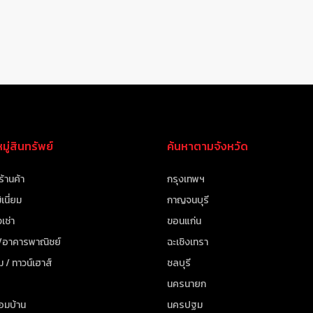
ู่สินทรัพย์
ค้นหาตามจังหวัด
ร้านค้า
กรุงเทพฯ
เนี่ยม
กาญจนบุรี
เช่า
ขอนแก่น
 /อาคารพาณิชย์
ฉะเชิงเทรา
ม / ทาวน์เฮาส์
ชลบุรี
นครนายก
้อมบ้าน
นครปฐม