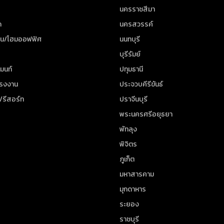
นครราชสีมา
ด
นครสวรรค์
าน/โฮมออฟฟิศ
นนทบุรี
บุรีรัมย์
มนท์
ปทุมธานี
โรงงาน
ประจวบคีรีขันธ์
/รีสอร์ท
ปราจีนบุรี
พระนครศรีอยุธยา
พัทลุง
พิจิตร
ภูเก็ต
มหาสารคาม
มุกดาหาร
ระยอง
ราชบุรี