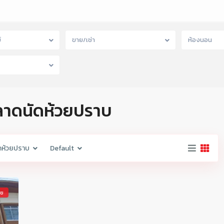
์
ขาย/เช่า
ห้องนอน
ตลาดนัดห้วยปราบ
ดห้วยปราบ
Default
าย