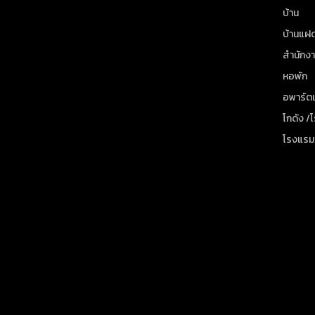
บ้าน
บ้านแฝ
สำนักง
หอพัก
อพาร์ตเ
โกดัง /
โรงแรม