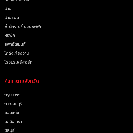
บ้าน
บ้านแฝด
สำนักงาน/โฮมออฟฟิศ
หอพัก
อพาร์ตเมนท์
โกดัง /โรงงาน
โรงแรม/รีสอร์ท
ค้นหาตามจังหวัด
กรุงเทพฯ
กาญจนบุรี
ขอนแก่น
ฉะเชิงเทรา
ชลบุรี