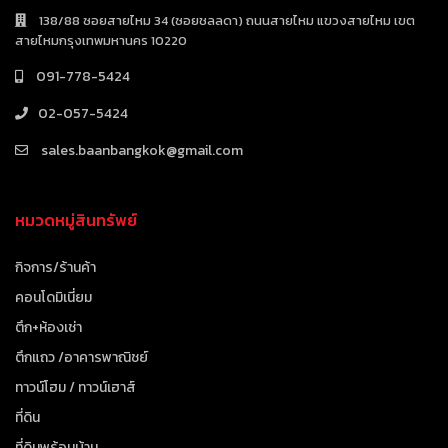
138/88 ซอยสายไหม 34 (ซอยชลลดา) ถนนสายไหม แขวงสายไหม เขต
สายไหมกรุงเทพมหานคร 10220
091-778-5424
02-057-5424
sales.baanbangkok@gmail.com
หมวดหมู่สินทรัพย์
กิจการ/ร้านค้า
คอนโดมิเนี่ยม
ตึก+ห้องเช่า
ตึกแถว /อาคารพาณิชย์
ทาวน์โฮม / ทาวน์เฮาส์
ที่ดิน
ที่ดินพร้อมบ้าน