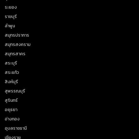
ระยอง
ราชบุรี
ลำพูน
สมุทรปราการ
สมุทรสงคราม
สมุทรสาคร
สระบุรี
สระแก้ว
สิงห์บุรี
สุพรรณบุรี
สุรินทร์
อยุธยา
อ่างทอง
อุบลราชธานี
เชียงราย