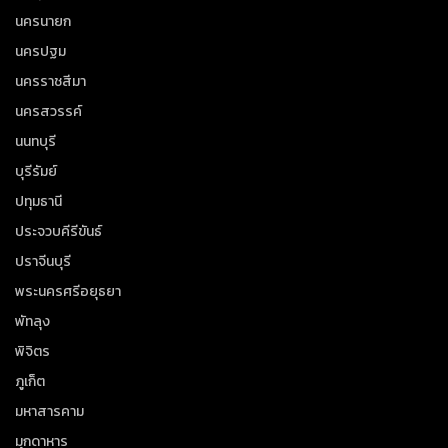
นครนายก
นครปฐม
นครราชสีมา
นครสวรรค์
นนทบุรี
บุรีรัมย์
ปทุมธานี
ประจวบคีรีขันธ์
ปราจีนบุรี
พระนครศรีอยุธยา
พัทลุง
พิจิตร
ภูเก็ต
มหาสารคาม
มุกดาหาร