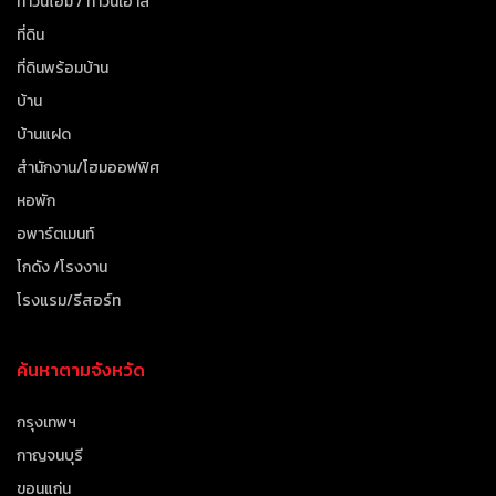
ทาวน์โฮม / ทาวน์เฮาส์
ที่ดิน
ที่ดินพร้อมบ้าน
บ้าน
บ้านแฝด
สำนักงาน/โฮมออฟฟิศ
หอพัก
อพาร์ตเมนท์
โกดัง /โรงงาน
โรงแรม/รีสอร์ท
ค้นหาตามจังหวัด
กรุงเทพฯ
กาญจนบุรี
ขอนแก่น