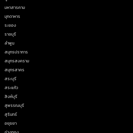
มหาสารคาม
มุกดาหาร
ระยอง
ราชบุรี
ลำพูน
สมุทรปราการ
สมุทรสงคราม
สมุทรสาคร
สระบุรี
สระแก้ว
สิงห์บุรี
สุพรรณบุรี
สุรินทร์
อยุธยา
อ่างทอง