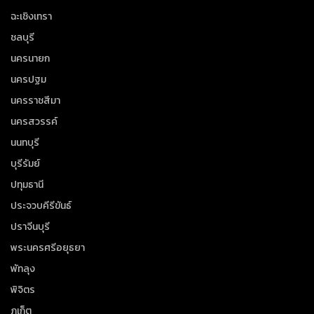
ฉะเชิงเทรา
ชลบุรี
นครนายก
นครปฐม
นครราชสีมา
นครสวรรค์
นนทบุรี
บุรีรัมย์
ปทุมธานี
ประจวบคีรีขันธ์
ปราจีนบุรี
พระนครศรีอยุธยา
พัทลุง
พิจิตร
ภูเก็ต