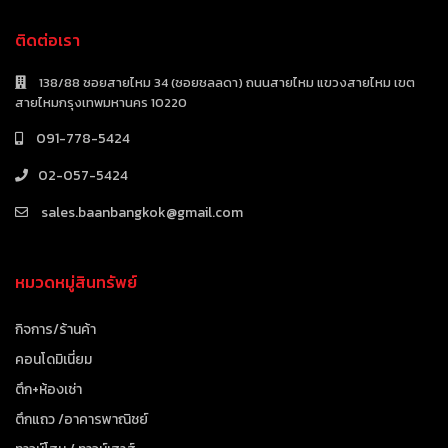
ติดต่อเรา
138/88 ซอยสายไหม 34 (ซอยชลลดา) ถนนสายไหม แขวงสายไหม เขต
สายไหมกรุงเทพมหานคร 10220
091-778-5424
02-057-5424
sales.baanbangkok@gmail.com
หมวดหมู่สินทรัพย์
กิจการ/ร้านค้า
คอนโดมิเนี่ยม
ตึก+ห้องเช่า
ตึกแถว /อาคารพาณิชย์