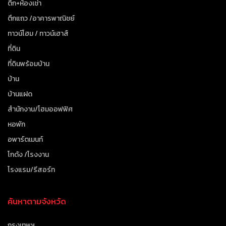
ตึก+ห้องเช่า
ตึกแถว /อาคารพาณิชย์
ทาวน์โฮม / ทาวน์เฮาส์
ที่ดิน
ที่ดินพร้อมบ้าน
บ้าน
บ้านแฝด
สำนักงาน/โฮมออฟฟิศ
หอพัก
อพาร์ตเมนท์
โกดัง /โรงงาน
โรงแรม/รีสอร์ท
ค้นหาตามจังหวัด
กรุงเทพฯ