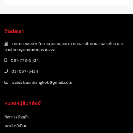
ติดต่อเรา
138/88 ซอยสายไหม 34 (ซอยชลลดา) ถนนสายไหม แขวงสายไหม เขต
สายไหมกรุงเทพมหานคร 10220
091-778-5424
02-057-5424
sales.baanbangkok@gmail.com
หมวดหมู่สินทรัพย์
กิจการ/ร้านค้า
คอนโดมิเนี่ยม