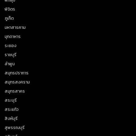
พัทลุง
พิจิตร
ภูเก็ต
มหาสารคาม
มุกดาหาร
ระยอง
ราชบุรี
ลำพูน
สมุทรปราการ
สมุทรสงคราม
สมุทรสาคร
สระบุรี
สระแก้ว
สิงห์บุรี
สุพรรณบุรี