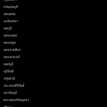
กาญจนบุรี
ขอนแก่น
ฉะเชิงเทรา
ชลบุรี
นครนายก
นครปฐม
นครราชสีมา
นครสวรรค์
นนทบุรี
บุรีรัมย์
ปทุมธานี
ประจวบคีรีขันธ์
ปราจีนบุรี
พระนครศรีอยุธยา