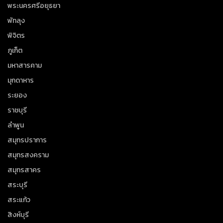
พระนครศรีอยุธยา
พัทลุง
พิจิตร
ภูเก็ต
มหาสารคาม
มุกดาหาร
ระยอง
ราชบุรี
ลำพูน
สมุทรปราการ
สมุทรสงคราม
สมุทรสาคร
สระบุรี
สระแก้ว
สิงห์บุรี