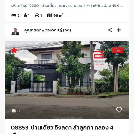
รหัสทรัพย์ 12260 : บ้านเดี่ยว สราญธร คลอง 4 **ค่าพิกัดแปลง :13.9 ...
2
2
1
1
96 m
คุณกิตติภพ ว่องวิศิษฏ์ (กิต)
ขาย
13
08853, บ้านเดี่ยว อิงลดา ลำลูกกา คลอง 4