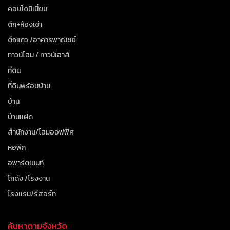
คอนโดมิเนี่ยม
ตึก+ห้องเช่า
ตึกแถว /อาคารพาณิชย์
ทาวน์โฮม / ทาวน์เฮาส์
ที่ดิน
ที่ดินพร้อมบ้าน
บ้าน
บ้านแฝด
สำนักงาน/โฮมออฟฟิศ
หอพัก
อพาร์ตเมนท์
โกดัง /โรงงาน
โรงแรม/รีสอร์ท
ค้นหาตามจังหวัด