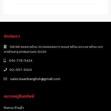
ติดต่อเรา
138/88 ซอยสายไหม 34 (ซอยชลลดา) ถนนสายไหม แขวงสายไหม เขต
สายไหมกรุงเทพมหานคร 10220
091-778-5424
02-057-5424
sales.baanbangkok@gmail.com
หมวดหมู่สินทรัพย์
กิจการ/ร้านค้า