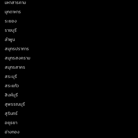
มหาสารคาม
มุกดาหาร
ระยอง
ราชบุรี
ลำพูน
สมุทรปราการ
สมุทรสงคราม
สมุทรสาคร
สระบุรี
สระแก้ว
สิงห์บุรี
สุพรรณบุรี
สุรินทร์
อยุธยา
อ่างทอง