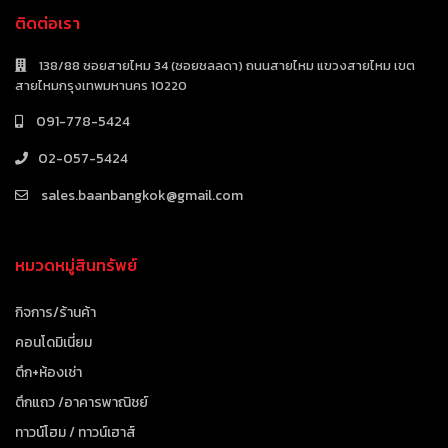
ติดต่อเรา
138/88 ซอยสายไหม 34 (ซอยชลลดา) ถนนสายไหม แขวงสายไหม เขต
สายไหมกรุงเทพมหานคร 10220
091-778-5424
02-057-5424
sales.baanbangkok@gmail.com
หมวดหมู่สินทรัพย์
กิจการ/ร้านค้า
คอนโดมิเนี่ยม
ตึก+ห้องเช่า
ตึกแถว /อาคารพาณิชย์
ทาวน์โฮม / ทาวน์เฮาส์