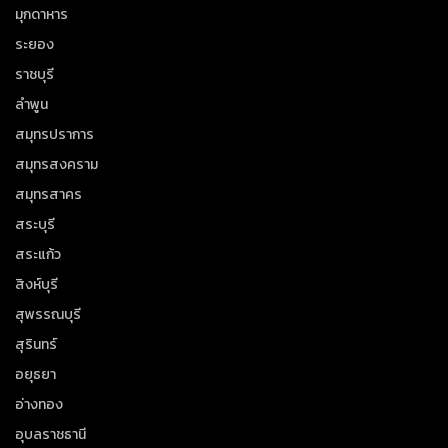
มุกดาหาร
ระยอง
ราชบุรี
ลำพูน
สมุทรปราการ
สมุทรสงคราม
สมุทรสาคร
สระบุรี
สระแก้ว
สิงห์บุรี
สุพรรณบุรี
สุรินทร์
อยุธยา
อ่างทอง
อุบลราชธานี