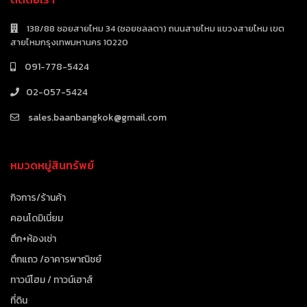
138/88 ซอยสายไหม 34 (ซอยชลลดา) ถนนสายไหม แขวงสายไหม เขต
สายไหมกรุงเทพมหานคร 10220
091-778-5424
02-057-5424
sales.baanbangkok@gmail.com
หมวดหมู่สินทรัพย์
กิจการ/ร้านค้า
คอนโดมิเนี่ยม
ตึก+ห้องเช่า
ตึกแถว /อาคารพาณิชย์
ทาวน์โฮม / ทาวน์เฮาส์
ที่ดิน