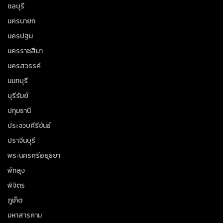
ชลบุรี
นครนายก
นครปฐม
นครราชสีมา
นครสวรรค์
นนทบุรี
บุรีรัมย์
ปทุมธานี
ประจวบคีรีขันธ์
ปราจีนบุรี
พระนครศรีอยุธยา
พัทลุง
พิจิตร
ภูเก็ต
มหาสารคาม