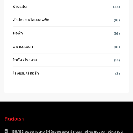
บ้านแฝด
(44)
สำนักงาน/โฮมออฟฟิศ
(16)
หอพัก
(16)
อพาร์ตเมนท์
(18)
โกดัง /โรงงาน
(14)
โรงแรม/รีสอร์ท
(3)
ติดต่อเรา
138/88 ซอยสายไหม 34 (ซอยชลลดา) ถนนสายไหม แขวงสายไหม เขต