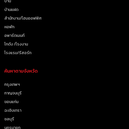
บ้าน
บ้านแฝด
สำนักงาน/โฮมออฟฟิศ
หอพัก
อพาร์ตเมนท์
โกดัง /โรงงาน
โรงแรม/รีสอร์ท
ค้นหาตามจังหวัด
กรุงเทพฯ
กาญจนบุรี
ขอนแก่น
ฉะเชิงเทรา
ชลบุรี
นครนายก