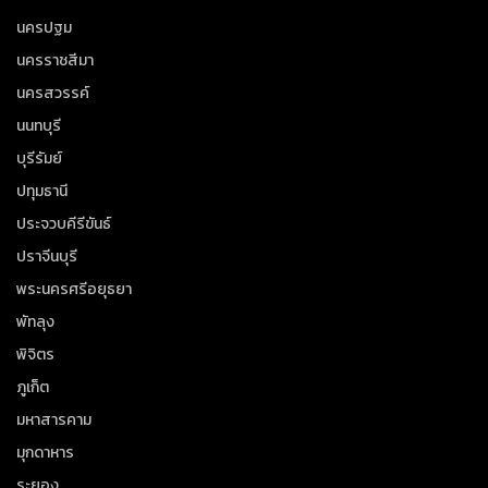
นครปฐม
นครราชสีมา
นครสวรรค์
นนทบุรี
บุรีรัมย์
ปทุมธานี
ประจวบคีรีขันธ์
ปราจีนบุรี
พระนครศรีอยุธยา
พัทลุง
พิจิตร
ภูเก็ต
มหาสารคาม
มุกดาหาร
ระยอง