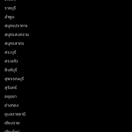
ราชบุรี
ลำพูน
สมุทรปราการ
สมุทรสงคราม
สมุทรสาคร
สระบุรี
สระแก้ว
สิงห์บุรี
สุพรรณบุรี
สุรินทร์
อยุธยา
อ่างทอง
อุบลราชธานี
เชียงราย
เชียงใหม่