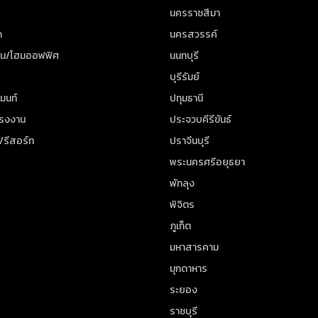
นครราชสีมา
ด
นครสวรรค์
าน/โฮมออฟฟิศ
นนทบุรี
บุรีรัมย์
มนท์
ปทุมธานี
โรงงาน
ประจวบคีรีขันธ์
/รีสอร์ท
ปราจีนบุรี
พระนครศรีอยุธยา
พัทลุง
พิจิตร
ภูเก็ต
มหาสารคาม
มุกดาหาร
ระยอง
ราชบุรี