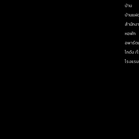
บ้าน
บ้านแฝ
สำนักง
หอพัก
อพาร์ตเ
โกดัง /
โรงแรม