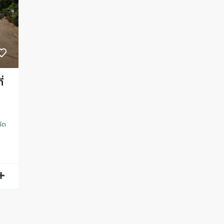
่
กัด