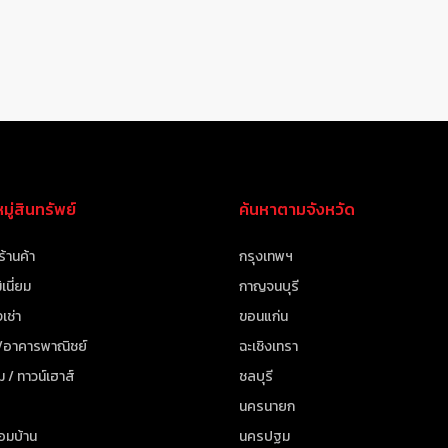
ู่สินทรัพย์
ค้นหาตามจังหวัด
ร้านค้า
กรุงเทพฯ
เนี่ยม
กาญจนบุรี
เช่า
ขอนแก่น
 /อาคารพาณิชย์
ฉะเชิงเทรา
ม / ทาวน์เฮาส์
ชลบุรี
นครนายก
้อมบ้าน
นครปฐม