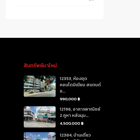
สินทรัพย์มาใหม่
12353, ห้องชุด
คอนโดมิเนียม สแตนด์
อ...
990,000 ฿
12196, อาคารพาณิชย์
2 คูหา หลังมุม...
4,500,000 ฿
12384, บ้านเดี่ยว