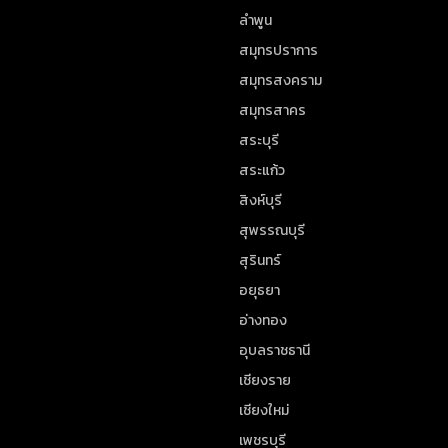
ลำพูน
สมุทรปราการ
สมุทรสงคราม
สมุทรสาคร
สระบุรี
สระแก้ว
สิงห์บุรี
สุพรรณบุรี
สุรินทร์
อยุธยา
อ่างทอง
อุบลราชธานี
เชียงราย
เชียงใหม่
เพชรบุรี