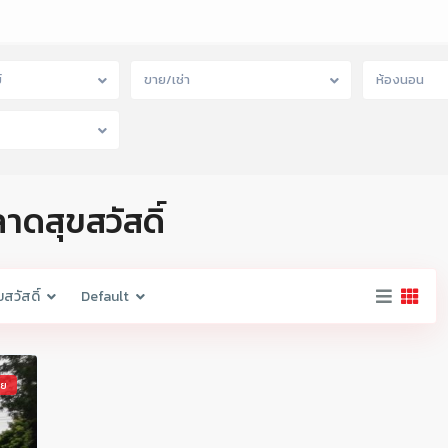
์
ขาย/เช่า
ห้องนอน
าดสุขสวัสดิ์
สวัสดิ์
Default
าย