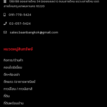
138/88 ซอยสายไหม 34 (ซอยชลลดา) ถนนสายไหม แขวงสายไหม เขต
สายไหมกรุงเทพมหานคร 10220
091-778-5424
02-057-5424
sales.baanbangkok@gmail.com
หมวดหมู่สินทรัพย์
กิจการ/ร้านค้า
คอนโดมิเนี่ยม
ตึก+ห้องเช่า
ตึกแถว /อาคารพาณิชย์
ทาวน์โฮม / ทาวน์เฮาส์
ที่ดิน
ที่ดินพร้อมบ้าน