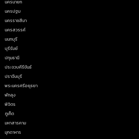
นครนายก
นครปฐม
นครราชสีมา
นครสวรรค์
นนทบุรี
บุรีรัมย์
ปทุมธานี
ประจวบคีรีขันธ์
ปราจีนบุรี
พระนครศรีอยุธยา
พัทลุง
พิจิตร
ภูเก็ต
มหาสารคาม
มุกดาหาร