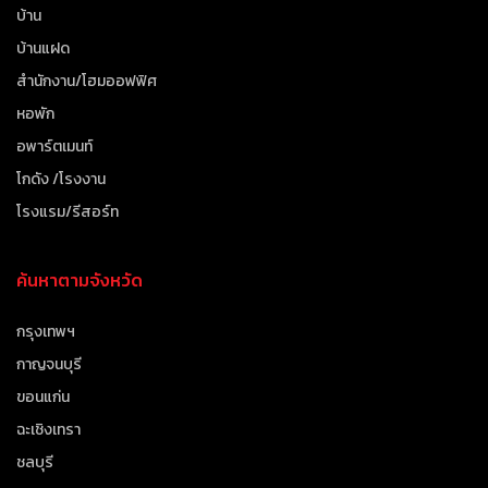
บ้าน
บ้านแฝด
สำนักงาน/โฮมออฟฟิศ
หอพัก
อพาร์ตเมนท์
โกดัง /โรงงาน
โรงแรม/รีสอร์ท
ค้นหาตามจังหวัด
กรุงเทพฯ
กาญจนบุรี
ขอนแก่น
ฉะเชิงเทรา
ชลบุรี