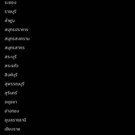
ระยอง
ราชบุรี
ลำพูน
สมุทรปราการ
สมุทรสงคราม
สมุทรสาคร
สระบุรี
สระแก้ว
สิงห์บุรี
สุพรรณบุรี
สุรินทร์
อยุธยา
อ่างทอง
อุบลราชธานี
เชียงราย