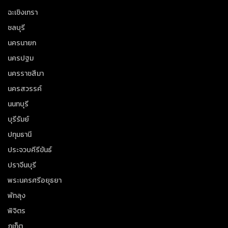
ฉะเชิงเทรา
ชลบุรี
นครนายก
นครปฐม
นครราชสีมา
นครสวรรค์
นนทบุรี
บุรีรัมย์
ปทุมธานี
ประจวบคีรีขันธ์
ปราจีนบุรี
พระนครศรีอยุธยา
พัทลุง
พิจิตร
ภูเก็ต