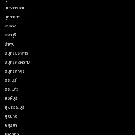
มหาสารคาม
มุกดาหาร
ระยอง
ราชบุรี
ลำพูน
สมุทรปราการ
สมุทรสงคราม
สมุทรสาคร
สระบุรี
สระแก้ว
สิงห์บุรี
สุพรรณบุรี
สุรินทร์
อยุธยา
อ่างทอง