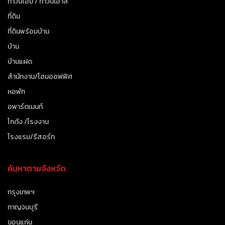
ทาวน์โฮม / ทาวน์เฮาส์
ที่ดิน
ที่ดินพร้อมบ้าน
บ้าน
บ้านแฝด
สำนักงาน/โฮมออฟฟิศ
หอพัก
อพาร์ตเมนท์
โกดัง /โรงงาน
โรงแรม/รีสอร์ท
ค้นหาตามจังหวัด
กรุงเทพฯ
กาญจนบุรี
ขอนแก่น