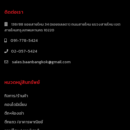
ติดต่อเรา
138/88 ซอยสายไหม 34 (ซอยชลลดา) ถนนสายไหม แขวงสายไหม เขต
สายไหมกรุงเทพมหานคร 10220
091-778-5424
02-057-5424
sales.baanbangkok@gmail.com
หมวดหมู่สินทรัพย์
กิจการ/ร้านค้า
คอนโดมิเนี่ยม
ตึก+ห้องเช่า
ตึกแถว /อาคารพาณิชย์