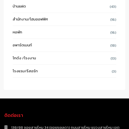
บ้านแฝด
(43)
สำนักงาน/โฮมออฟฟิศ
(16)
หอพัก
(16)
อพาร์ตเมนท์
(18)
โกดัง /โรงงาน
(13)
โรงแรม/รีสอร์ท
(3)
ติดต่อเรา
138/88 ซอยสายไหม 34 (ซอยชลลดา) ถนนสายไหม แขวงสายไหม เขต