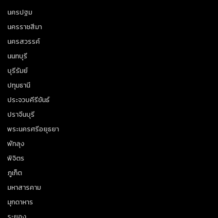
นครปฐม
นครราชสีมา
นครสวรรค์
นนทบุรี
บุรีรัมย์
ปทุมธานี
ประจวบคีรีขันธ์
ปราจีนบุรี
พระนครศรีอยุธยา
พัทลุง
พิจิตร
ภูเก็ต
มหาสารคาม
มุกดาหาร
ระยอง