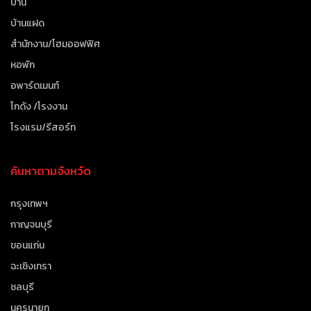
บ้าน
บ้านแฝด
สำนักงาน/โฮมออฟฟิศ
หอพัก
อพาร์ตเมนท์
โกดัง /โรงงาน
โรงแรม/รีสอร์ท
ค้นหาตามจังหวัด
กรุงเทพฯ
กาญจนบุรี
ขอนแก่น
ฉะเชิงเทรา
ชลบุรี
นครนายก