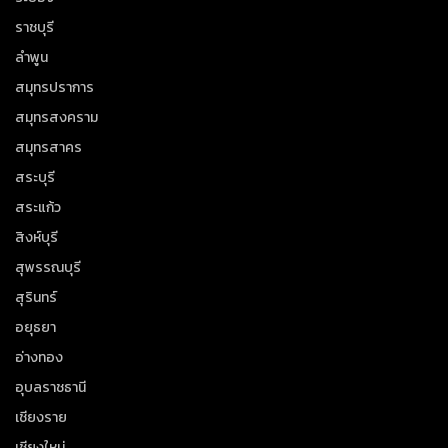
ราชบุรี
ลำพูน
สมุทรปราการ
สมุทรสงคราม
สมุทรสาคร
สระบุรี
สระแก้ว
สิงห์บุรี
สุพรรณบุรี
สุรินทร์
อยุธยา
อ่างทอง
อุบลราชธานี
เชียงราย
เชียงใหม่