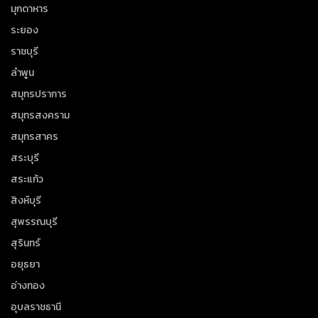
มุกดาหาร
ระยอง
ราชบุรี
ลำพูน
สมุทรปราการ
สมุทรสงคราม
สมุทรสาคร
สระบุรี
สระแก้ว
สิงห์บุรี
สุพรรณบุรี
สุรินทร์
อยุธยา
อ่างทอง
อุบลราชธานี