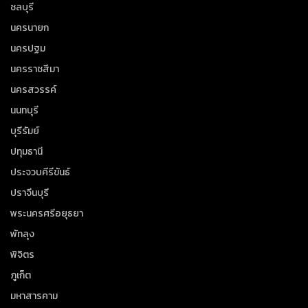
ชลบุรี
นครนายก
นครปฐม
นครราชสีมา
นครสวรรค์
นนทบุรี
บุรีรัมย์
ปทุมธานี
ประจวบคีรีขันธ์
ปราจีนบุรี
พระนครศรีอยุธยา
พัทลุง
พิจิตร
ภูเก็ต
มหาสารคาม