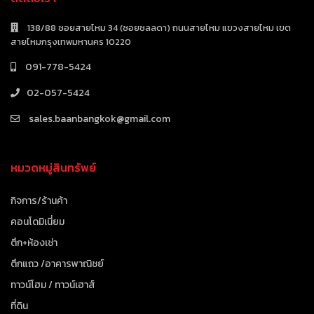
138/88 ซอยสายไหม 34 (ซอยชลลดา) ถนนสายไหม แขวงสายไหม เขต
สายไหมกรุงเทพมหานคร 10220
091-778-5424
02-057-5424
sales.baanbangkok@gmail.com
หมวดหมู่สินทรัพย์
กิจการ/ร้านค้า
คอนโดมิเนี่ยม
ตึก+ห้องเช่า
ตึกแถว /อาคารพาณิชย์
ทาวน์โฮม / ทาวน์เฮาส์
ที่ดิน