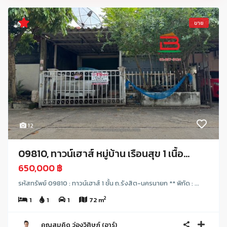
ขาย
12
09810, ทาวน์เฮาส์ หมู่บ้าน เรือนสุข 1 เนื้อ...
650,000 ฿
รหัสทรัพย์ 09810 : ทาวน์เฮาส์ 1 ชั้น ถ.รังสิต-นครนายก ** พิกัด : ...
2
1
1
1
72 m
คุณสมคิด ว่องวิศิษฏ์ (อาร์)