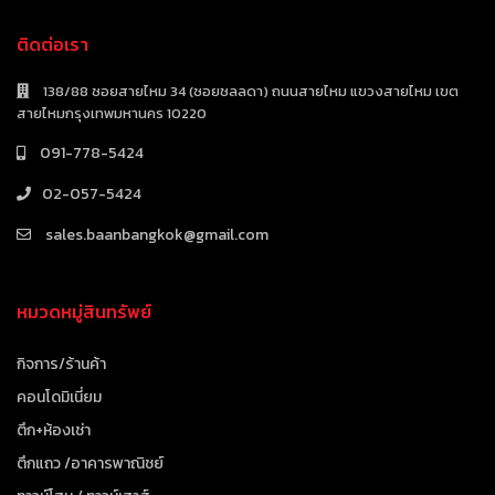
ติดต่อเรา
138/88 ซอยสายไหม 34 (ซอยชลลดา) ถนนสายไหม แขวงสายไหม เขต
สายไหมกรุงเทพมหานคร 10220
091-778-5424
02-057-5424
sales.baanbangkok@gmail.com
หมวดหมู่สินทรัพย์
กิจการ/ร้านค้า
คอนโดมิเนี่ยม
ตึก+ห้องเช่า
ตึกแถว /อาคารพาณิชย์