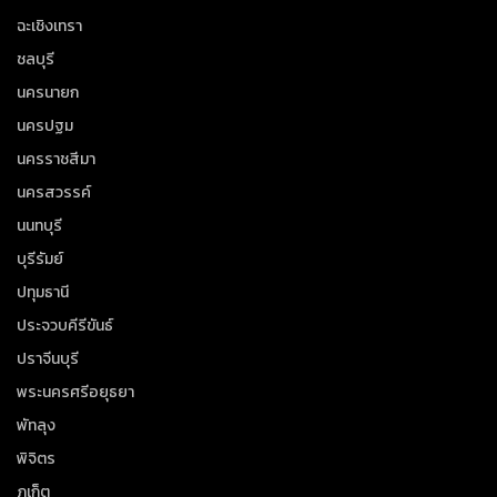
ฉะเชิงเทรา
ชลบุรี
นครนายก
นครปฐม
นครราชสีมา
นครสวรรค์
นนทบุรี
บุรีรัมย์
ปทุมธานี
ประจวบคีรีขันธ์
ปราจีนบุรี
พระนครศรีอยุธยา
พัทลุง
พิจิตร
ภูเก็ต