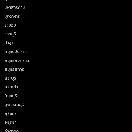
มหาสารคาม
มุกดาหาร
ระยอง
ราชบุรี
ลำพูน
สมุทรปราการ
สมุทรสงคราม
สมุทรสาคร
สระบุรี
สระแก้ว
สิงห์บุรี
สุพรรณบุรี
สุรินทร์
อยุธยา
อ่างทอง