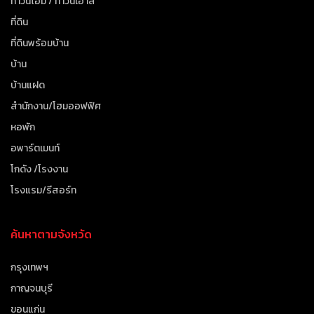
ทาวน์โฮม / ทาวน์เฮาส์
ที่ดิน
ที่ดินพร้อมบ้าน
บ้าน
บ้านแฝด
สำนักงาน/โฮมออฟฟิศ
หอพัก
อพาร์ตเมนท์
โกดัง /โรงงาน
โรงแรม/รีสอร์ท
ค้นหาตามจังหวัด
กรุงเทพฯ
กาญจนบุรี
ขอนแก่น