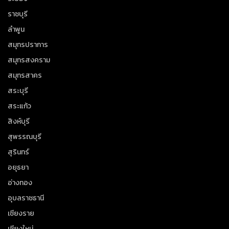
ราชบุรี
ลำพูน
สมุทรปราการ
สมุทรสงคราม
สมุทรสาคร
สระบุรี
สระแก้ว
สิงห์บุรี
สุพรรณบุรี
สุรินทร์
อยุธยา
อ่างทอง
อุบลราชธานี
เชียงราย
เชียงใหม่