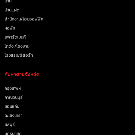
บ้าน
บ้านแฝด
สำนักงาน/โฮมออฟฟิศ
หอพัก
อพาร์ตเมนท์
โกดัง /โรงงาน
โรงแรม/รีสอร์ท
ค้นหาตามจังหวัด
กรุงเทพฯ
กาญจนบุรี
ขอนแก่น
ฉะเชิงเทรา
ชลบุรี
นครนายก