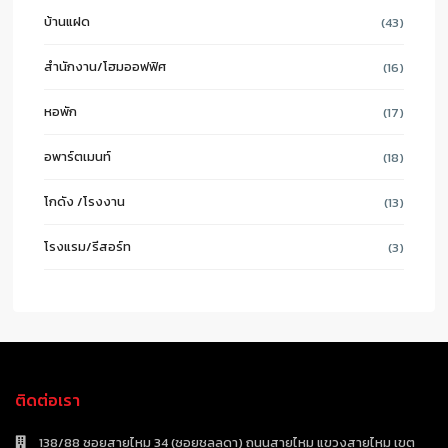
บ้านแฝด
(43)
สำนักงาน/โฮมออฟฟิศ
(16)
หอพัก
(17)
อพาร์ตเมนท์
(18)
โกดัง /โรงงาน
(13)
โรงแรม/รีสอร์ท
(3)
ติดต่อเรา
138/88 ซอยสายไหม 34 (ซอยชลลดา) ถนนสายไหม แขวงสายไหม เขต