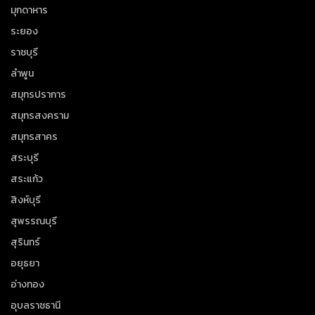
มุกดาหาร
ระยอง
ราชบุรี
ลำพูน
สมุทรปราการ
สมุทรสงคราม
สมุทรสาคร
สระบุรี
สระแก้ว
สิงห์บุรี
สุพรรณบุรี
สุรินทร์
อยุธยา
อ่างทอง
อุบลราชธานี