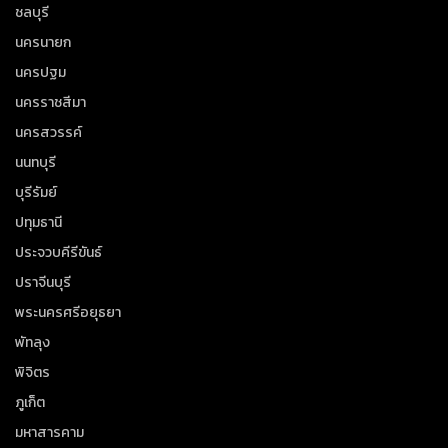
ชลบุรี
นครนายก
นครปฐม
นครราชสีมา
นครสวรรค์
นนทบุรี
บุรีรัมย์
ปทุมธานี
ประจวบคีรีขันธ์
ปราจีนบุรี
พระนครศรีอยุธยา
พัทลุง
พิจิตร
ภูเก็ต
มหาสารคาม