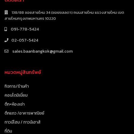
138/88 ซอยสายไหม 34 (ซอยชลลดา) ถนนสายไหม แขวงสายไหม เขต
สายไหมกรุงเทพมหานคร 10220
091-778-5424
02-057-5424
sales.baanbangkok@gmail.com
หมวดหมู่สินทรัพย์
กิจการ/ร้านค้า
คอนโดมิเนี่ยม
ตึก+ห้องเช่า
ตึกแถว /อาคารพาณิชย์
ทาวน์โฮม / ทาวน์เฮาส์
ที่ดิน