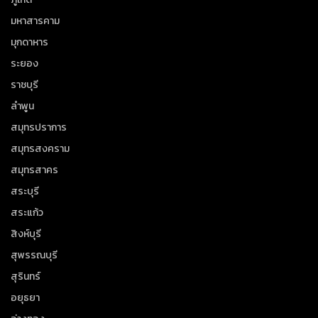
มหาสารคาม
มุกดาหาร
ระยอง
ราชบุรี
ลำพูน
สมุทรปราการ
สมุทรสงคราม
สมุทรสาคร
สระบุรี
สระแก้ว
สิงห์บุรี
สุพรรณบุรี
สุรินทร์
อยุธยา