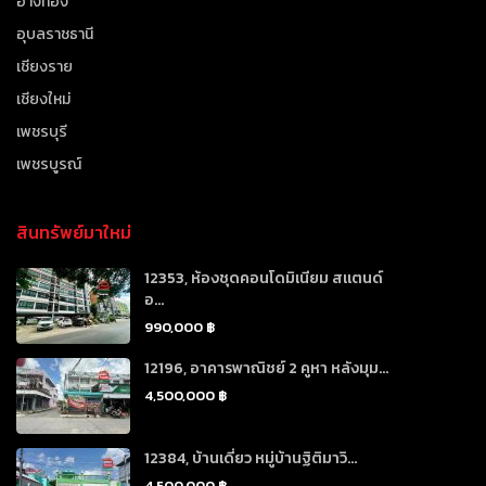
อ่างทอง
อุบลราชธานี
เชียงราย
เชียงใหม่
เพชรบุรี
เพชรบูรณ์
สินทรัพย์มาใหม่
12353, ห้องชุดคอนโดมิเนียม สแตนด์
อ...
990,000 ฿
12196, อาคารพาณิชย์ 2 คูหา หลังมุม...
4,500,000 ฿
12384, บ้านเดี่ยว หมู่บ้านฐิติมาวิ...
4,500,000 ฿