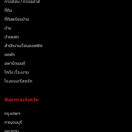
ทาวน์โฮม / ทาวน์เฮาส์
ที่ดิน
ที่ดินพร้อมบ้าน
บ้าน
บ้านแฝด
สำนักงาน/โฮมออฟฟิศ
หอพัก
อพาร์ตเมนท์
โกดัง /โรงงาน
โรงแรม/รีสอร์ท
ค้นหาตามจังหวัด
กรุงเทพฯ
กาญจนบุรี
ขอนแก่น