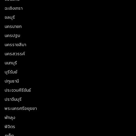
ฉะเชิงเทรา
ชลบุรี
นครนายก
นครปฐม
นครราชสีมา
นครสวรรค์
นนทบุรี
บุรีรัมย์
ปทุมธานี
ประจวบคีรีขันธ์
ปราจีนบุรี
พระนครศรีอยุธยา
พัทลุง
พิจิตร
ภูเก็ต