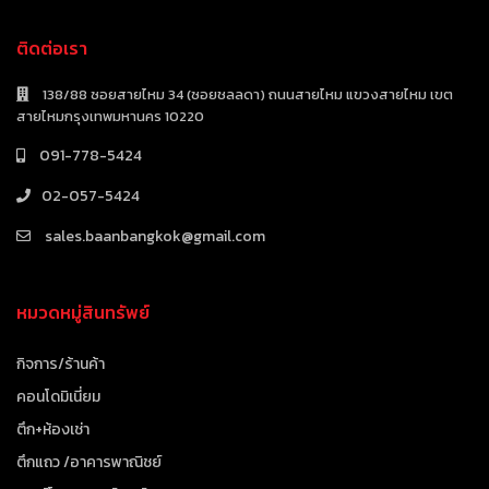
ติดต่อเรา
138/88 ซอยสายไหม 34 (ซอยชลลดา) ถนนสายไหม แขวงสายไหม เขต
สายไหมกรุงเทพมหานคร 10220
091-778-5424
02-057-5424
sales.baanbangkok@gmail.com
หมวดหมู่สินทรัพย์
กิจการ/ร้านค้า
คอนโดมิเนี่ยม
ตึก+ห้องเช่า
ตึกแถว /อาคารพาณิชย์