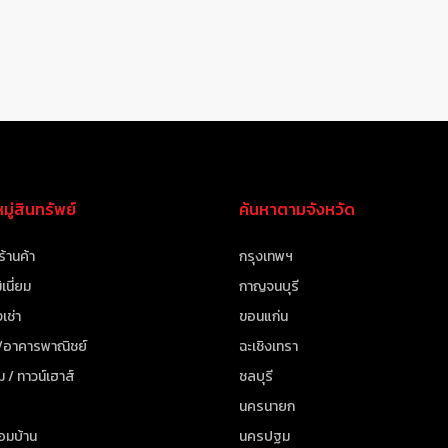
ู่สินทรัพย์
ค้นหาตามจังหวัด
ร้านค้า
กรุงเทพฯ
เนี่ยม
กาญจนบุรี
เช่า
ขอนแก่น
 /อาคารพาณิชย์
ฉะเชิงเทรา
ม / ทาวน์เฮาส์
ชลบุรี
นครนายก
้อมบ้าน
นครปฐม