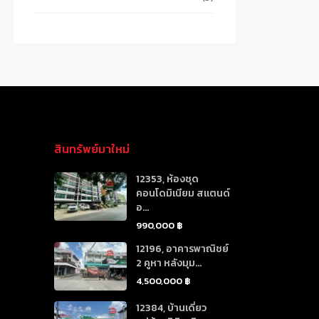
สินทรัพย์มาใหม่
12353, ห้องชุด
คอนโดมิเนียม สแตนด์
อ...
990,000 ฿
12196, อาคารพาณิชย์
2 คูหา หลังมุม...
4,500,000 ฿
12384, บ้านเดี่ยว