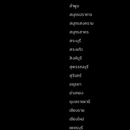
ลำพูน
สมุทรปราการ
สมุทรสงคราม
สมุทรสาคร
สระบุรี
สระแก้ว
สิงห์บุรี
สุพรรณบุรี
สุรินทร์
อยุธยา
อ่างทอง
อุบลราชธานี
เชียงราย
เชียงใหม่
เพชรบุรี