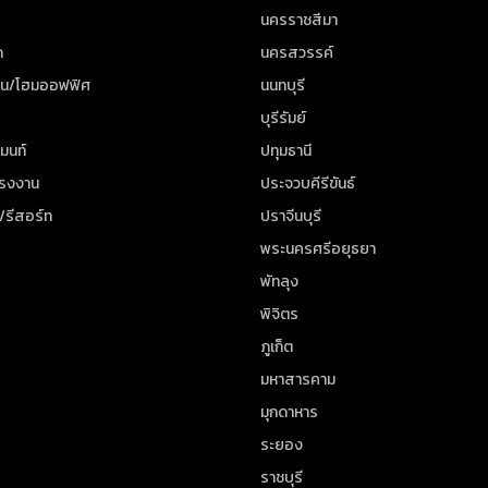
นครราชสีมา
ด
นครสวรรค์
าน/โฮมออฟฟิศ
นนทบุรี
บุรีรัมย์
มนท์
ปทุมธานี
โรงงาน
ประจวบคีรีขันธ์
/รีสอร์ท
ปราจีนบุรี
พระนครศรีอยุธยา
พัทลุง
พิจิตร
ภูเก็ต
มหาสารคาม
มุกดาหาร
ระยอง
ราชบุรี