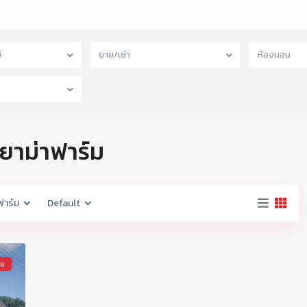
์
ขาย/เช่า
ห้องนอน
ายาม่าฟาร์ม
ฟาร์ม
Default
าย