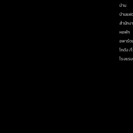
บ้าน
บ้านแฝ
สำนักง
หอพัก
อพาร์ตเ
โกดัง /
โรงแรม