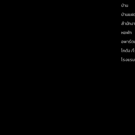
บ้าน
บ้านแฝ
สำนักง
หอพัก
อพาร์ตเ
โกดัง /
โรงแรม