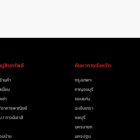
ู่สินทรัพย์
ค้นหาตามจังหวัด
ร้านค้า
กรุงเทพฯ
เนี่ยม
กาญจนบุรี
เช่า
ขอนแก่น
 /อาคารพาณิชย์
ฉะเชิงเทรา
ม / ทาวน์เฮาส์
ชลบุรี
นครนายก
้อมบ้าน
นครปฐม