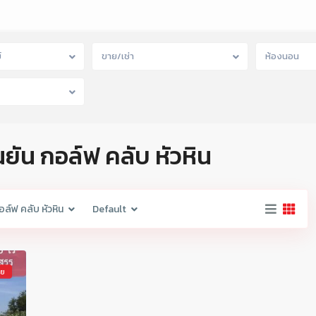
์
ขาย/เช่า
ห้องนอน
นยัน กอล์ฟ คลับ หัวหิน
อล์ฟ คลับ หัวหิน
Default
าย