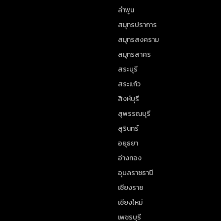
ลำพูน
สมุทรปราการ
สมุทรสงคราม
สมุทรสาคร
สระบุรี
สระแก้ว
สิงห์บุรี
สุพรรณบุรี
สุรินทร์
อยุธยา
อ่างทอง
อุบลราชธานี
เชียงราย
เชียงใหม่
เพชรบุรี