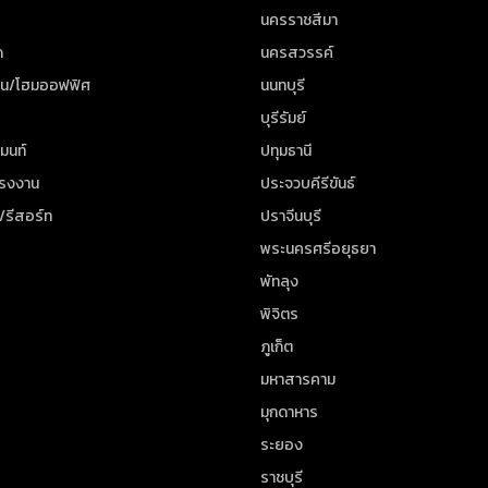
นครราชสีมา
ด
นครสวรรค์
าน/โฮมออฟฟิศ
นนทบุรี
บุรีรัมย์
มนท์
ปทุมธานี
โรงงาน
ประจวบคีรีขันธ์
/รีสอร์ท
ปราจีนบุรี
พระนครศรีอยุธยา
พัทลุง
พิจิตร
ภูเก็ต
มหาสารคาม
มุกดาหาร
ระยอง
ราชบุรี