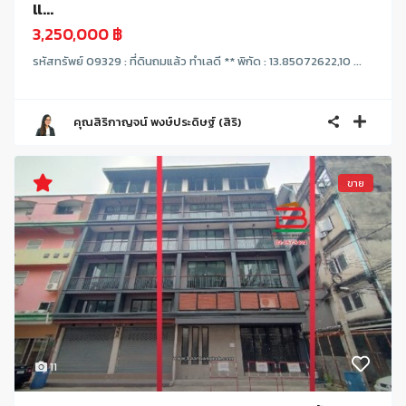
แ...
3,250,000 ฿
รหัสทรัพย์ 09329 : ที่ดินถมแล้ว ทำเลดี ** พิกัด : 13.85072622,10 ...
คุณสิริกาญจน์ พงษ์ประดิษฐ์ (สิริ)
ขาย
11