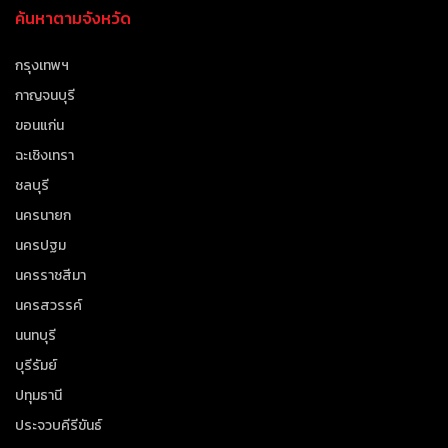
ค้นหาตามจังหวัด
กรุงเทพฯ
กาญจนบุรี
ขอนแก่น
ฉะเชิงเทรา
ชลบุรี
นครนายก
นครปฐม
นครราชสีมา
นครสวรรค์
นนทบุรี
บุรีรัมย์
ปทุมธานี
ประจวบคีรีขันธ์