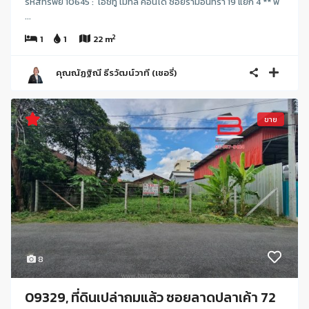
รหัสทรัพย์ 10645 : เอชทู เมทัล คอนโด ซอยรามอินทรา 19 แยก 4 ** พ
...
2
1
1
22 m
คุณณัฏฐิณี ธีรวัฒน์วาที (เชอรี่)
ขาย
8
09329, ที่ดินเปล่าถมแล้ว ซอยลาดปลาเค้า 72