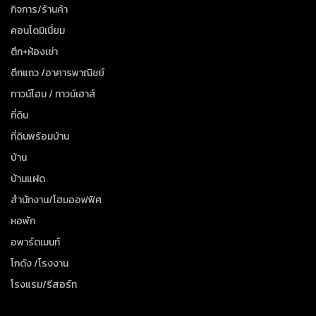
กิจการ/ร้านค้า
คอนโดมิเนี่ยม
ตึก+ห้องเช่า
ตึกแถว /อาคารพาณิชย์
ทาวน์โฮม / ทาวน์เฮาส์
ที่ดิน
ที่ดินพร้อมบ้าน
บ้าน
บ้านแฝด
สำนักงาน/โฮมออฟฟิศ
หอพัก
อพาร์ตเมนท์
โกดัง /โรงงาน
โรงแรม/รีสอร์ท