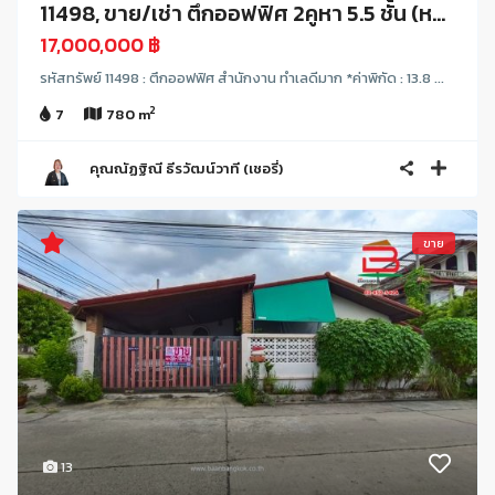
11498, ขาย/เช่า ตึกออฟฟิศ 2คูหา 5.5 ชั้น (ห...
17,000,000 ฿
รหัสทรัพย์ 11498 : ตึกออฟฟิศ สำนักงาน ทำเลดีมาก *ค่าพิกัด : 13.8 ...
2
7
780 m
คุณณัฏฐิณี ธีรวัฒน์วาที (เชอรี่)
ขาย
13