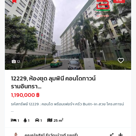
ขาย
12
12229, ห้องชุด ลุมพินี คอนโดทาวน์
รามอินทรา...
1,190,000 ฿
รหัสทรัพย์ 12229 : คอนโด พร้อมเฟอร์ฯ ครัว Built-in สวย โครงการน่
...
2
1
1
1
25 m
คุณณัฏฐิณี ธีรวัฒน์วาที (เชอรี่)