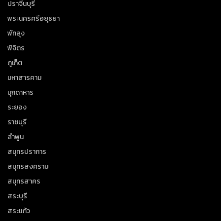
ปราจีนบุรี
พระนครศรีอยุธยา
พัทลุง
พิจิตร
ภูเก็ต
มหาสารคาม
มุกดาหาร
ระยอง
ราชบุรี
ลำพูน
สมุทรปราการ
สมุทรสงคราม
สมุทรสาคร
สระบุรี
สระแก้ว