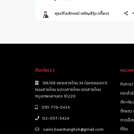
คุณวิไลลักษณ์ เจริญสีรุ้ง (เจี๊ยบ)
ติดต่อเรา
หมวดหม
138/88 ซอยสายไหม 34 (ซอยชลลดา)
กิจการ/
ถนนสายไหม แขวงสายไหม เขตสายไหม
คอนโดมิ
กรุงเทพมหานคร 10220
ตึก+ห้อง
091-778-5424
ตึกแถว
02-057-5424
ทาวน์โฮ
ที่ดิน
sales.baanbangkok@gmail.com