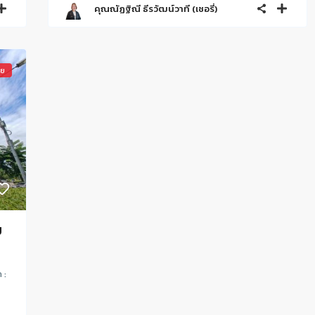
คุณณัฏฐิณี ธีรวัฒน์วาที (เชอรี่)
าย
ม
 :