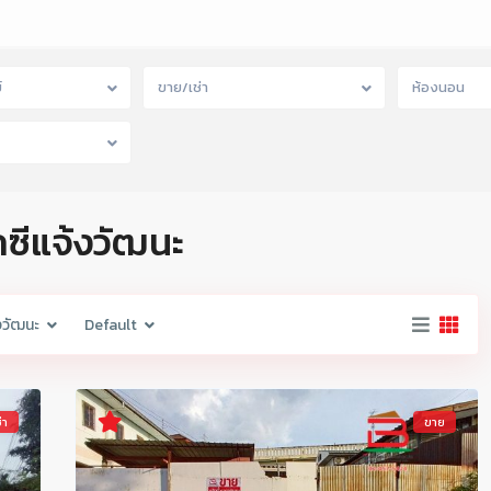
์
ขาย/เช่า
ห้องนอน
๊กซีแจ้งวัฒนะ
้งวัฒนะ
Default
่า
ขาย