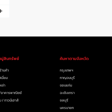
ู่สินทรัพย์
ค้นหาตามจังหวัด
ร้านค้า
กรุงเทพฯ
เนี่ยม
กาญจนบุรี
เช่า
ขอนแก่น
 /อาคารพาณิชย์
ฉะเชิงเทรา
ม / ทาวน์เฮาส์
ชลบุรี
นครนายก