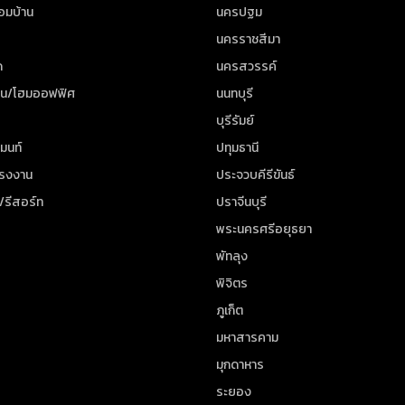
้อมบ้าน
นครปฐม
นครราชสีมา
ด
นครสวรรค์
าน/โฮมออฟฟิศ
นนทบุรี
บุรีรัมย์
มนท์
ปทุมธานี
โรงงาน
ประจวบคีรีขันธ์
/รีสอร์ท
ปราจีนบุรี
พระนครศรีอยุธยา
พัทลุง
พิจิตร
ภูเก็ต
มหาสารคาม
มุกดาหาร
ระยอง