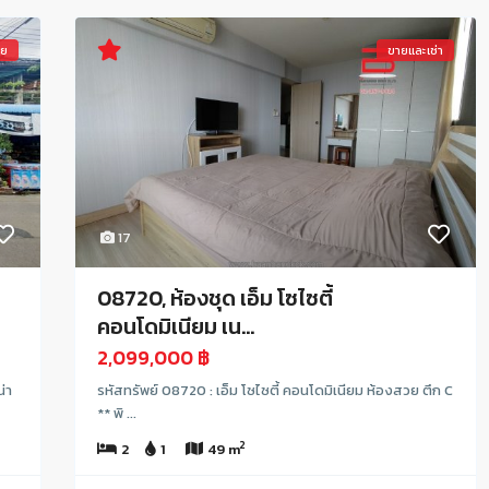
าย
ขายและเช่า
17
08720, ห้องชุด เอ็ม โซไซตี้
คอนโดมิเนียม เน...
2,099,000 ฿
่า
รหัสทรัพย์ 08720 : เอ็ม โซไซตี้ คอนโดมิเนียม ห้องสวย ตึก C
** พิ ...
2
2
1
49 m