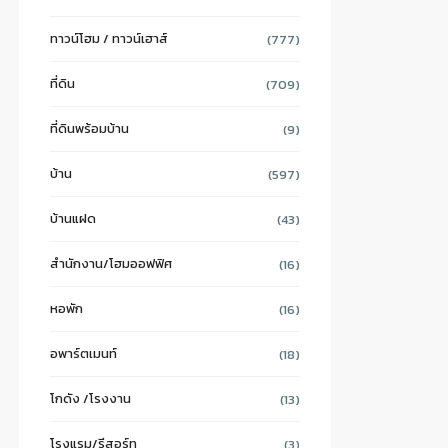
ทาวน์โฮม / ทาวน์เฮาส์
(777)
ที่ดิน
(709)
ที่ดินพร้อมบ้าน
(9)
บ้าน
(597)
บ้านแฝด
(43)
สำนักงาน/โฮมออฟฟิศ
(16)
หอพัก
(16)
อพาร์ตเมนท์
(18)
โกดัง /โรงงาน
(13)
โรงแรม/รีสอร์ท
(3)