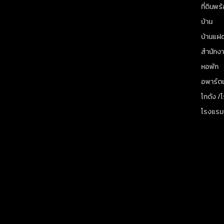
ที่ดินพร
บ้าน
บ้านแฝ
สำนักง
หอพัก
อพาร์ตเ
โกดัง /
โรงแรม