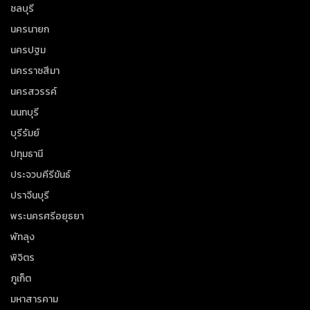
ชลบุรี
นครนายก
นครปฐม
นครราชสีมา
นครสวรรค์
นนทบุรี
บุรีรัมย์
ปทุมธานี
ประจวบคีรีขันธ์
ปราจีนบุรี
พระนครศรีอยุธยา
พัทลุง
พิจิตร
ภูเก็ต
มหาสารคาม