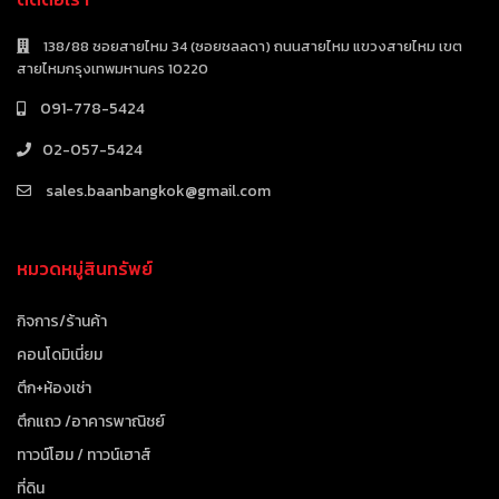
138/88 ซอยสายไหม 34 (ซอยชลลดา) ถนนสายไหม แขวงสายไหม เขต
สายไหมกรุงเทพมหานคร 10220
091-778-5424
02-057-5424
sales.baanbangkok@gmail.com
หมวดหมู่สินทรัพย์
กิจการ/ร้านค้า
คอนโดมิเนี่ยม
ตึก+ห้องเช่า
ตึกแถว /อาคารพาณิชย์
ทาวน์โฮม / ทาวน์เฮาส์
ที่ดิน