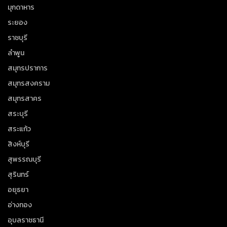
มุกดาหาร
ระยอง
ราชบุรี
ลำพูน
สมุทรปราการ
สมุทรสงคราม
สมุทรสาคร
สระบุรี
สระแก้ว
สิงห์บุรี
สุพรรณบุรี
สุรินทร์
อยุธยา
อ่างทอง
อุบลราชธานี