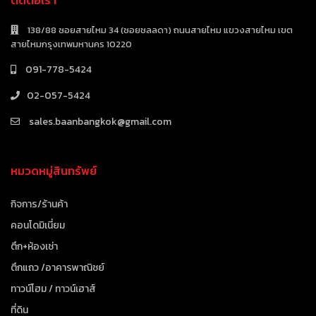
138/88 ซอยสายไหม 34 (ซอยชลลดา) ถนนสายไหม แขวงสายไหม เขต
สายไหมกรุงเทพมหานคร 10220
091-778-5424
02-057-5424
sales.baanbangkok@gmail.com
หมวดหมู่สินทรัพย์
กิจการ/ร้านค้า
คอนโดมิเนี่ยม
ตึก+ห้องเช่า
ตึกแถว /อาคารพาณิชย์
ทาวน์โฮม / ทาวน์เฮาส์
ที่ดิน