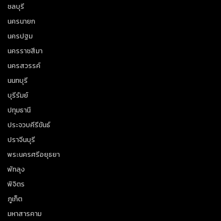
ชลบุรี
นครนายก
นครปฐม
นครราชสีมา
นครสวรรค์
นนทบุรี
บุรีรัมย์
ปทุมธานี
ประจวบคีรีขันธ์
ปราจีนบุรี
พระนครศรีอยุธยา
พัทลุง
พิจิตร
ภูเก็ต
มหาสารคาม