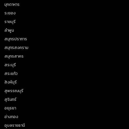
มุกดาหาร
ระยอง
ราชบุรี
ลำพูน
สมุทรปราการ
สมุทรสงคราม
สมุทรสาคร
สระบุรี
สระแก้ว
สิงห์บุรี
สุพรรณบุรี
สุรินทร์
อยุธยา
อ่างทอง
อุบลราชธานี