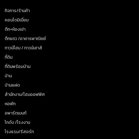
กิจการ/ร้านค้า
คอนโดมิเนี่ยม
ตึก+ห้องเช่า
ตึกแถว /อาคารพาณิชย์
ทาวน์โฮม / ทาวน์เฮาส์
ที่ดิน
ที่ดินพร้อมบ้าน
บ้าน
บ้านแฝด
สำนักงาน/โฮมออฟฟิศ
หอพัก
อพาร์ตเมนท์
โกดัง /โรงงาน
โรงแรม/รีสอร์ท