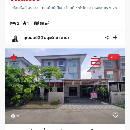
รหัสทรัพย์ 09243 : คอนโดมิเนียม ทำเลดี **พิกัด :13.868561157879
...
2
2
1
59 m
คุณมนต์สินี ผดุงรักษ์ (ต่าย)
ขาย
21