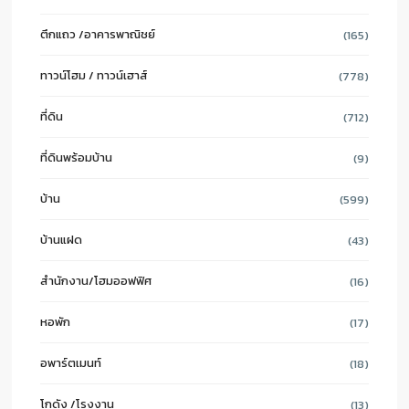
ตึกแถว /อาคารพาณิชย์
(165)
ทาวน์โฮม / ทาวน์เฮาส์
(778)
ที่ดิน
(712)
ที่ดินพร้อมบ้าน
(9)
บ้าน
(599)
บ้านแฝด
(43)
สำนักงาน/โฮมออฟฟิศ
(16)
หอพัก
(17)
อพาร์ตเมนท์
(18)
โกดัง /โรงงาน
(13)