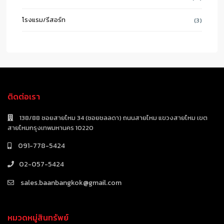
โรงแรม/รีสอร์ท
(3)
ติดต่อเรา
138/88 ซอยสายไหม 34 (ซอยชลลดา) ถนนสายไหม แขวงสายไหม เขต
สายไหมกรุงเทพมหานคร 10220
091-778-5424
02-057-5424
sales.baanbangkok@gmail.com
หมวดหมู่สินทรัพย์