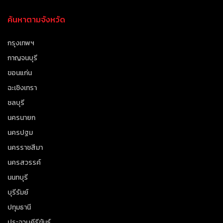
ค้นหาตามจังหวัด
กรุงเทพฯ
กาญจนบุรี
ขอนแก่น
ฉะเชิงเทรา
ชลบุรี
นครนายก
นครปฐม
นครราชสีมา
นครสวรรค์
นนทบุรี
บุรีรัมย์
ปทุมธานี
ประจวบคีรีขันธ์