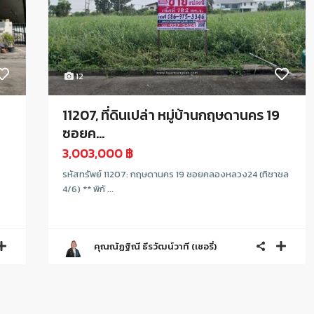
12
11207, ที่ดินเปล่า หมู่บ้านกฤษดานคร 19
ซอยค...
3,003,000 ฿
รหัสทรัพย์ 11207: กฤษดานคร 19 ซอยคลองหลวง24 (ทิชาชล
4/6) ** พิกั ...
คุณณัฏฐิณี ธีรวัฒน์วาที (เชอรี่)