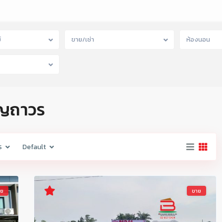
์
ขาย/เช่า
ห้องนอน
บุญถาวร
ร
Default
าย
ขาย