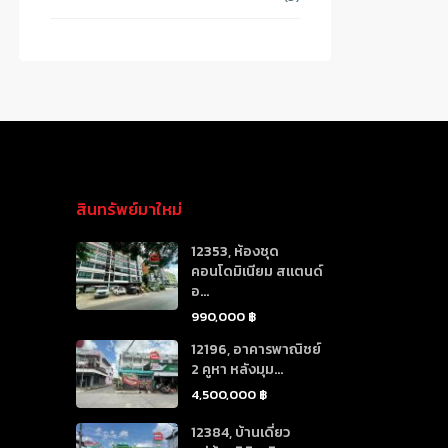
สินทรัพย์มาใหม่
12353, ห้องชุด
คอนโดมิเนียม สแตนด์
อ...
990,000 ฿
12196, อาคารพาณิชย์
2 คูหา หลังมุม...
4,500,000 ฿
12384, บ้านเดี่ยว