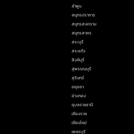
ลำพูน
สมุทรปราการ
สมุทรสงคราม
สมุทรสาคร
สระบุรี
สระแก้ว
สิงห์บุรี
สุพรรณบุรี
สุรินทร์
อยุธยา
อ่างทอง
อุบลราชธานี
เชียงราย
เชียงใหม่
เพชรบุรี