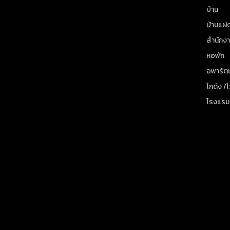
บ้าน
บ้านแฝ
สำนักง
หอพัก
อพาร์ตเ
โกดัง /
โรงแรม