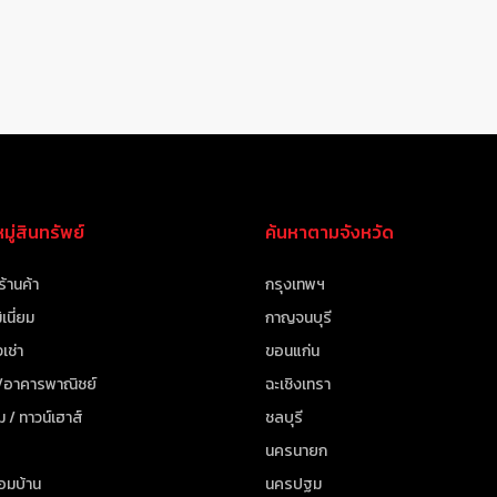
ู่สินทรัพย์
ค้นหาตามจังหวัด
ร้านค้า
กรุงเทพฯ
เนี่ยม
กาญจนบุรี
เช่า
ขอนแก่น
 /อาคารพาณิชย์
ฉะเชิงเทรา
ม / ทาวน์เฮาส์
ชลบุรี
นครนายก
้อมบ้าน
นครปฐม