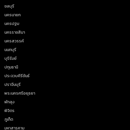
ชลบุรี
นครนายก
นครปฐม
นครราชสีมา
นครสวรรค์
นนทบุรี
บุรีรัมย์
ปทุมธานี
ประจวบคีรีขันธ์
ปราจีนบุรี
พระนครศรีอยุธยา
พัทลุง
พิจิตร
ภูเก็ต
มหาสารคาม