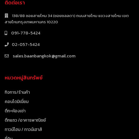
ติดต่อเรา
138/88 ซอยสายไหม 34 (ซอยชลลดา) ถนนสายไหม แขวงสายไหม เขต
สายไหมกรุงเทพมหานคร 10220
091-778-5424
02-057-5424
sales.baanbangkok@gmail.com
หมวดหมู่สินทรัพย์
กิจการ/ร้านค้า
คอนโดมิเนี่ยม
ตึก+ห้องเช่า
ตึกแถว /อาคารพาณิชย์
ทาวน์โฮม / ทาวน์เฮาส์
ที่ดิน