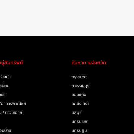
ู่สินทรัพย์
ค้นหาตามจังหวัด
ร้านค้า
กรุงเทพฯ
เนี่ยม
กาญจนบุรี
เช่า
ขอนแก่น
 /อาคารพาณิชย์
ฉะเชิงเทรา
ม / ทาวน์เฮาส์
ชลบุรี
นครนายก
้อมบ้าน
นครปฐม