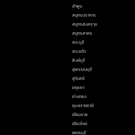
ลำพูน
สมุทรปราการ
สมุทรสงคราม
สมุทรสาคร
สระบุรี
สระแก้ว
สิงห์บุรี
สุพรรณบุรี
สุรินทร์
อยุธยา
อ่างทอง
อุบลราชธานี
เชียงราย
เชียงใหม่
เพชรบุรี