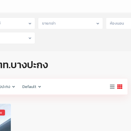
์
ขาย/เช่า
ห้องนอน
ปตท.บางปะกง
งปะกง
Default
าย