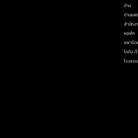
บ้าน
บ้านแฝ
สำนักง
หอพัก
อพาร์ตเ
โกดัง /
โรงแรม