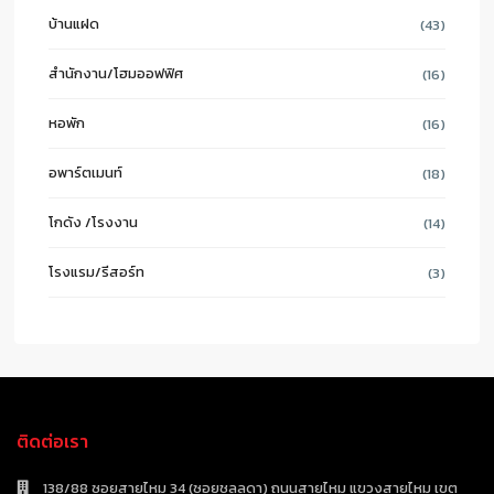
บ้านแฝด
(43)
สำนักงาน/โฮมออฟฟิศ
(16)
หอพัก
(16)
อพาร์ตเมนท์
(18)
โกดัง /โรงงาน
(14)
โรงแรม/รีสอร์ท
(3)
ติดต่อเรา
138/88 ซอยสายไหม 34 (ซอยชลลดา) ถนนสายไหม แขวงสายไหม เขต