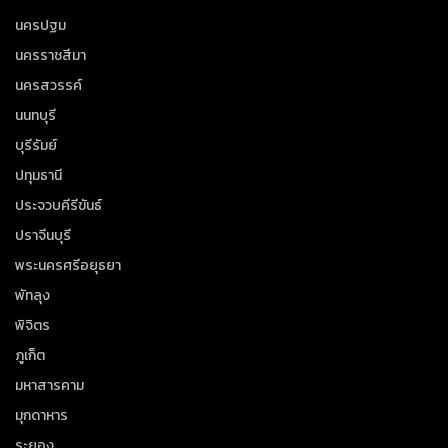
นครปฐม
นครราชสีมา
นครสวรรค์
นนทบุรี
บุรีรัมย์
ปทุมธานี
ประจวบคีรีขันธ์
ปราจีนบุรี
พระนครศรีอยุธยา
พัทลุง
พิจิตร
ภูเก็ต
มหาสารคาม
มุกดาหาร
ระยอง