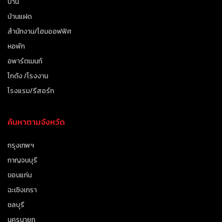
บ้าน
บ้านแฝด
สำนักงาน/โฮมออฟฟิศ
หอพัก
อพาร์ตเมนท์
โกดัง /โรงงาน
โรงแรม/รีสอร์ท
ค้นหาตามจังหวัด
กรุงเทพฯ
กาญจนบุรี
ขอนแก่น
ฉะเชิงเทรา
ชลบุรี
นครนายก