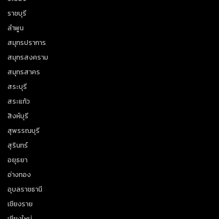
ราชบุรี
ลำพูน
สมุทรปราการ
สมุทรสงคราม
สมุทรสาคร
สระบุรี
สระแก้ว
สิงห์บุรี
สุพรรณบุรี
สุรินทร์
อยุธยา
อ่างทอง
อุบลราชธานี
เชียงราย
เชียงใหม่