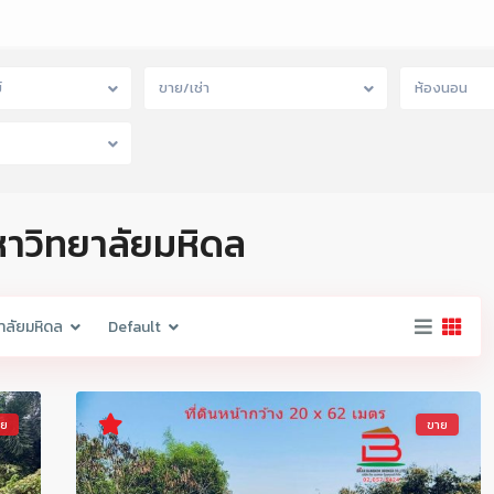
์
ขาย/เช่า
ห้องนอน
หาวิทยาลัยมหิดล
าลัยมหิดล
Default
าย
ขาย