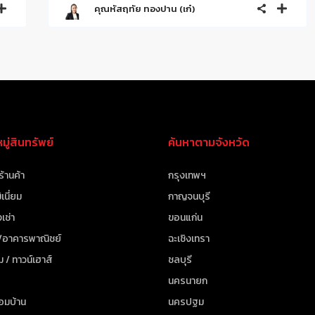
คุณหัสฤทัย ทองปาน (เก๋)
ู่สินทรัพย์
ค้นหาตามจังหวัด
ร้านค้า
กรุงเทพฯ
เนี่ยม
กาญจนบุรี
เช่า
ขอนแก่น
 /อาคารพาณิชย์
ฉะเชิงเทรา
ม / ทาวน์เฮาส์
ชลบุรี
นครนายก
้อมบ้าน
นครปฐม