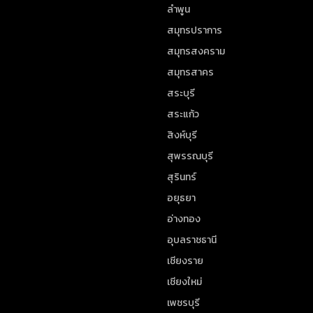
ลำพูน
สมุทรปราการ
สมุทรสงคราม
สมุทรสาคร
สระบุรี
สระแก้ว
สิงห์บุรี
สุพรรณบุรี
สุรินทร์
อยุธยา
อ่างทอง
อุบลราชธานี
เชียงราย
เชียงใหม่
เพชรบุรี