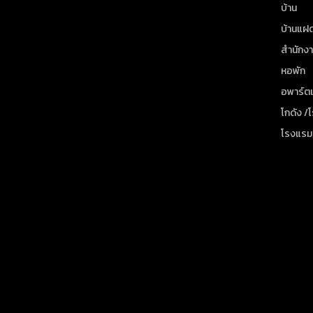
บ้าน
บ้านแฝ
สำนักง
หอพัก
อพาร์ตเ
โกดัง /
โรงแรม