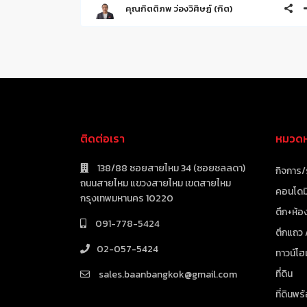
คุณกิตติภพ ว่องวิศิษฏ์ (กิต)
ติดต่อเรา
หมวดหม
138/88 ซอยสายไหม 34 (ซอยชลลดา)
กิจการ/
ถนนสายไหม แขวงสายไหม เขตสายไหม
คอนโดมิ
กรุงเทพมหานคร 10220
ตึก+ห้อง
091-778-5424
ตึกแถว
02-057-5424
ทาวน์โฮ
ที่ดิน
sales.baanbangkok@gmail.com
ที่ดินพร