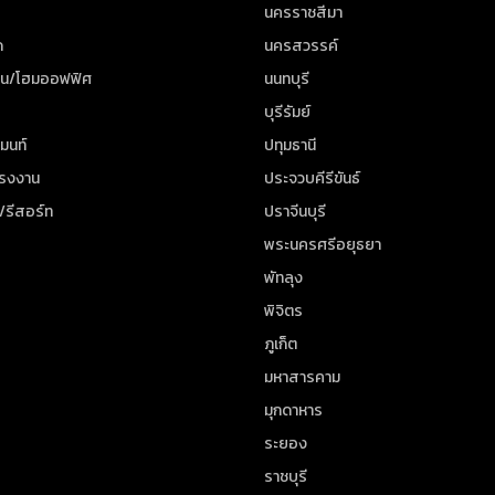
นครราชสีมา
ด
นครสวรรค์
าน/โฮมออฟฟิศ
นนทบุรี
บุรีรัมย์
มนท์
ปทุมธานี
โรงงาน
ประจวบคีรีขันธ์
/รีสอร์ท
ปราจีนบุรี
พระนครศรีอยุธยา
พัทลุง
พิจิตร
ภูเก็ต
มหาสารคาม
มุกดาหาร
ระยอง
ราชบุรี