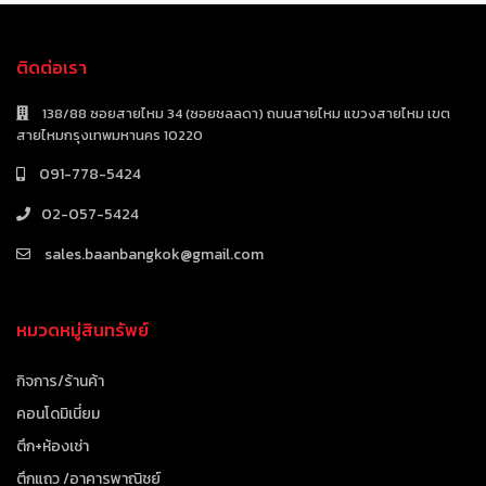
ติดต่อเรา
138/88 ซอยสายไหม 34 (ซอยชลลดา) ถนนสายไหม แขวงสายไหม เขต
สายไหมกรุงเทพมหานคร 10220
091-778-5424
02-057-5424
sales.baanbangkok@gmail.com
หมวดหมู่สินทรัพย์
กิจการ/ร้านค้า
คอนโดมิเนี่ยม
ตึก+ห้องเช่า
ตึกแถว /อาคารพาณิชย์