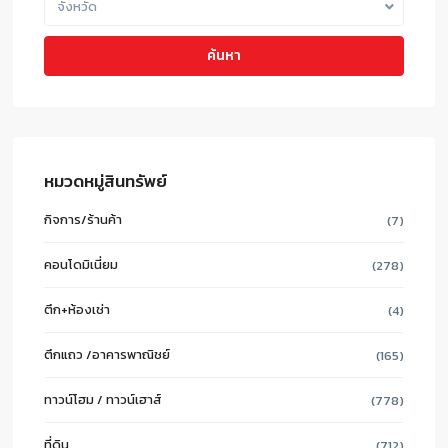
จังหวัด
ค้นหา
หมวดหมู่สินทรัพย์
กิจการ/ร้านค้า
(7)
คอนโดมิเนี่ยม
(278)
ตึก+ห้องเช่า
(4)
ตึกแถว /อาคารพาณิชย์
(165)
ทาวน์โฮม / ทาวน์เฮาส์
(778)
ที่ดิน
(712)