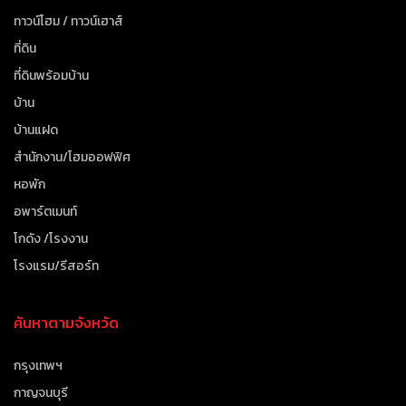
ทาวน์โฮม / ทาวน์เฮาส์
ที่ดิน
ที่ดินพร้อมบ้าน
บ้าน
บ้านแฝด
สำนักงาน/โฮมออฟฟิศ
หอพัก
อพาร์ตเมนท์
โกดัง /โรงงาน
โรงแรม/รีสอร์ท
ค้นหาตามจังหวัด
กรุงเทพฯ
กาญจนบุรี