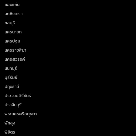
ขอนแก่น
ฉะเชิงเทรา
ชลบุรี
นครนายก
นครปฐม
นครราชสีมา
นครสวรรค์
นนทบุรี
บุรีรัมย์
ปทุมธานี
ประจวบคีรีขันธ์
ปราจีนบุรี
พระนครศรีอยุธยา
พัทลุง
พิจิตร