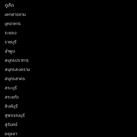
ภูเก็ต
มหาสารคาม
มุกดาหาร
ระยอง
ราชบุรี
ลำพูน
สมุทรปราการ
สมุทรสงคราม
สมุทรสาคร
สระบุรี
สระแก้ว
สิงห์บุรี
สุพรรณบุรี
สุรินทร์
อยุธยา