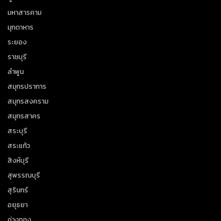
มหาสารคาม
มุกดาหาร
ระยอง
ราชบุรี
ลำพูน
สมุทรปราการ
สมุทรสงคราม
สมุทรสาคร
สระบุรี
สระแก้ว
สิงห์บุรี
สุพรรณบุรี
สุรินทร์
อยุธยา
อ่างทอง