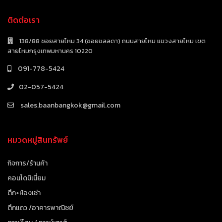
ติดต่อเรา
138/88 ซอยสายไหม 34 (ซอยชลลดา) ถนนสายไหม แขวงสายไหม เขต
สายไหมกรุงเทพมหานคร 10220
091-778-5424
02-057-5424
sales.baanbangkok@gmail.com
หมวดหมู่สินทรัพย์
กิจการ/ร้านค้า
คอนโดมิเนี่ยม
ตึก+ห้องเช่า
ตึกแถว /อาคารพาณิชย์