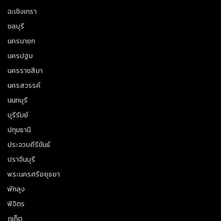
ฉะเชิงเทรา
ชลบุรี
นครนายก
นครปฐม
นครราชสีมา
นครสวรรค์
นนทบุรี
บุรีรัมย์
ปทุมธานี
ประจวบคีรีขันธ์
ปราจีนบุรี
พระนครศรีอยุธยา
พัทลุง
พิจิตร
ภูเก็ต