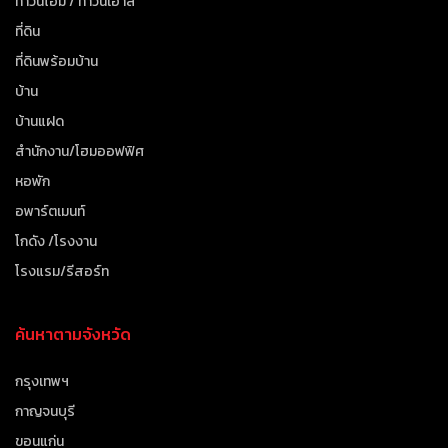
ทาวน์โฮม / ทาวน์เฮาส์
ที่ดิน
ที่ดินพร้อมบ้าน
บ้าน
บ้านแฝด
สำนักงาน/โฮมออฟฟิศ
หอพัก
อพาร์ตเมนท์
โกดัง /โรงงาน
โรงแรม/รีสอร์ท
ค้นหาตามจังหวัด
กรุงเทพฯ
กาญจนบุรี
ขอนแก่น