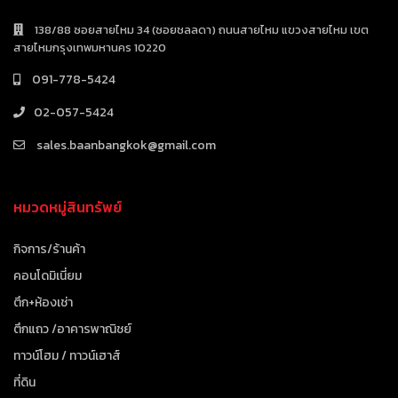
138/88 ซอยสายไหม 34 (ซอยชลลดา) ถนนสายไหม แขวงสายไหม เขต
สายไหมกรุงเทพมหานคร 10220
091-778-5424
02-057-5424
sales.baanbangkok@gmail.com
หมวดหมู่สินทรัพย์
กิจการ/ร้านค้า
คอนโดมิเนี่ยม
ตึก+ห้องเช่า
ตึกแถว /อาคารพาณิชย์
ทาวน์โฮม / ทาวน์เฮาส์
ที่ดิน