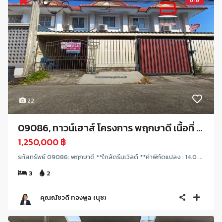
ขาย
22
09086, ทาวน์เฮาส์ โครงการ พฤกษาดี เนื้อที่ ...
1,250,000 ฿
รหัสทรัพย์ 09086: พฤกษาดี **ใกล้ดรีมเวิลด์ **ค่าพิกัดแปลง : 14.0 ...
3
2
คุณณัชวดี ทองพูล (นุช)