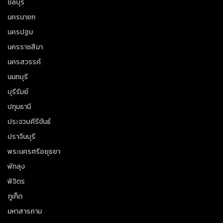
ชลบุรี
นครนายก
นครปฐม
นครราชสีมา
นครสวรรค์
นนทบุรี
บุรีรัมย์
ปทุมธานี
ประจวบคีรีขันธ์
ปราจีนบุรี
พระนครศรีอยุธยา
พัทลุง
พิจิตร
ภูเก็ต
มหาสารคาม