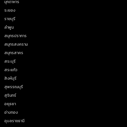
มุกดาหาร
ระยอง
ราชบุรี
ลำพูน
สมุทรปราการ
สมุทรสงคราม
สมุทรสาคร
สระบุรี
สระแก้ว
สิงห์บุรี
สุพรรณบุรี
สุรินทร์
อยุธยา
อ่างทอง
อุบลราชธานี