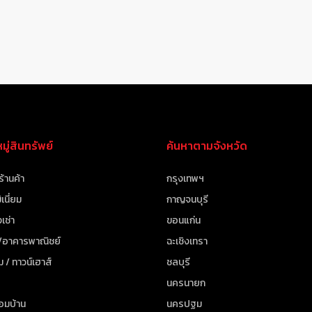
ู่สินทรัพย์
ค้นหาตามจังหวัด
ร้านค้า
กรุงเทพฯ
เนี่ยม
กาญจนบุรี
เช่า
ขอนแก่น
 /อาคารพาณิชย์
ฉะเชิงเทรา
ม / ทาวน์เฮาส์
ชลบุรี
นครนายก
้อมบ้าน
นครปฐม