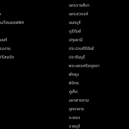
นครราชสีมา
ด
นครสวรรค์
าน/โฮมออฟฟิศ
นนทบุรี
บุรีรัมย์
มนท์
ปทุมธานี
โรงงาน
ประจวบคีรีขันธ์
/รีสอร์ท
ปราจีนบุรี
พระนครศรีอยุธยา
พัทลุง
พิจิตร
ภูเก็ต
มหาสารคาม
มุกดาหาร
ระยอง
ราชบุรี