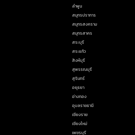
ลำพูน
สมุทรปราการ
สมุทรสงคราม
สมุทรสาคร
สระบุรี
สระแก้ว
สิงห์บุรี
สุพรรณบุรี
สุรินทร์
อยุธยา
อ่างทอง
อุบลราชธานี
เชียงราย
เชียงใหม่
เพชรบุรี