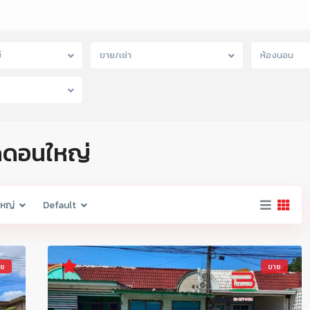
์
ขาย/เช่า
ห้องนอน
ัดดอนใหญ่
ใหญ่
Default
าย
ขาย