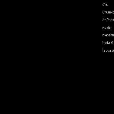
บ้าน
บ้านแฝ
สำนักง
หอพัก
อพาร์ตเ
โกดัง /
โรงแรม