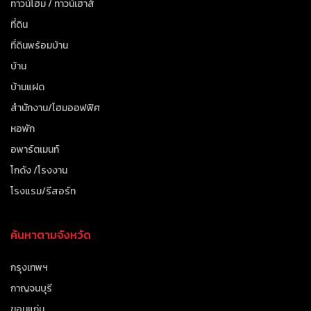
ทาวน์โฮม / ทาวน์เฮาส์
ที่ดิน
ที่ดินพร้อมบ้าน
บ้าน
บ้านแฝด
สำนักงาน/โฮมออฟฟิศ
หอพัก
อพาร์ตเมนท์
โกดัง /โรงงาน
โรงแรม/รีสอร์ท
ค้นหาตามจังหวัด
กรุงเทพฯ
กาญจนบุรี
ขอนแก่น