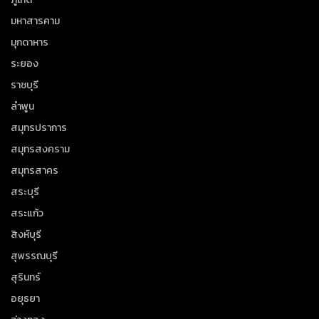
มหาสารคาม
มุกดาหาร
ระยอง
ราชบุรี
ลำพูน
สมุทรปราการ
สมุทรสงคราม
สมุทรสาคร
สระบุรี
สระแก้ว
สิงห์บุรี
สุพรรณบุรี
สุรินทร์
อยุธยา