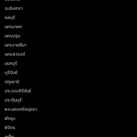
ฉะเชิงเทรา
ชลบุรี
นครนายก
นครปฐม
นครราชสีมา
นครสวรรค์
นนทบุรี
บุรีรัมย์
ปทุมธานี
ประจวบคีรีขันธ์
ปราจีนบุรี
พระนครศรีอยุธยา
พัทลุง
พิจิตร
ภูเก็ต