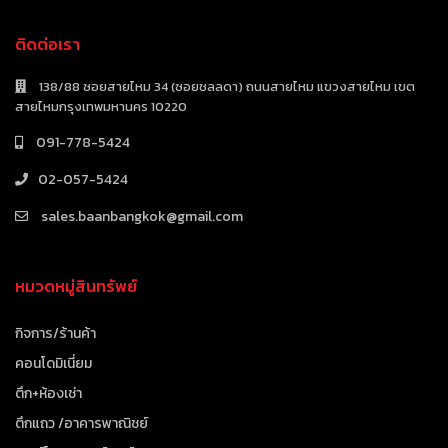
ติดต่อเรา
138/88 ซอยสายไหม 34 (ซอยชลลดา) ถนนสายไหม แขวงสายไหม เขต
สายไหมกรุงเทพมหานคร 10220
091-778-5424
02-057-5424
sales.baanbangkok@gmail.com
หมวดหมู่สินทรัพย์
กิจการ/ร้านค้า
คอนโดมิเนี่ยม
ตึก+ห้องเช่า
ตึกแถว /อาคารพาณิชย์