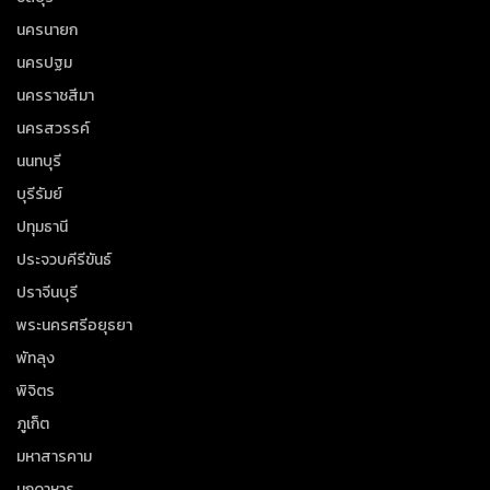
นครนายก
นครปฐม
นครราชสีมา
นครสวรรค์
นนทบุรี
บุรีรัมย์
ปทุมธานี
ประจวบคีรีขันธ์
ปราจีนบุรี
พระนครศรีอยุธยา
พัทลุง
พิจิตร
ภูเก็ต
มหาสารคาม
มุกดาหาร