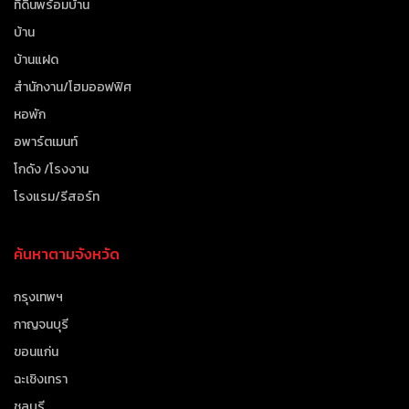
ที่ดินพร้อมบ้าน
บ้าน
บ้านแฝด
สำนักงาน/โฮมออฟฟิศ
หอพัก
อพาร์ตเมนท์
โกดัง /โรงงาน
โรงแรม/รีสอร์ท
ค้นหาตามจังหวัด
กรุงเทพฯ
กาญจนบุรี
ขอนแก่น
ฉะเชิงเทรา
ชลบุรี