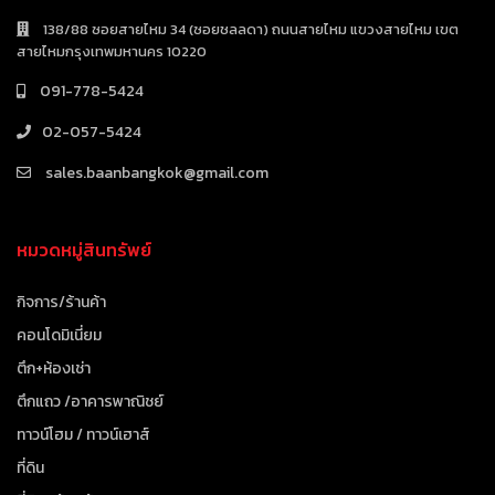
138/88 ซอยสายไหม 34 (ซอยชลลดา) ถนนสายไหม แขวงสายไหม เขต
สายไหมกรุงเทพมหานคร 10220
091-778-5424
02-057-5424
sales.baanbangkok@gmail.com
หมวดหมู่สินทรัพย์
กิจการ/ร้านค้า
คอนโดมิเนี่ยม
ตึก+ห้องเช่า
ตึกแถว /อาคารพาณิชย์
ทาวน์โฮม / ทาวน์เฮาส์
ที่ดิน