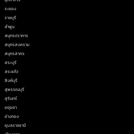
ระยอง
ราชบุรี
ลำพูน
สมุทรปราการ
สมุทรสงคราม
สมุทรสาคร
สระบุรี
สระแก้ว
สิงห์บุรี
สุพรรณบุรี
สุรินทร์
อยุธยา
อ่างทอง
อุบลราชธานี