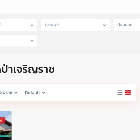
์
ขาย/เช่า
ห้องนอน
ัดป่าเจริญราช
จริญราช
Default
าย