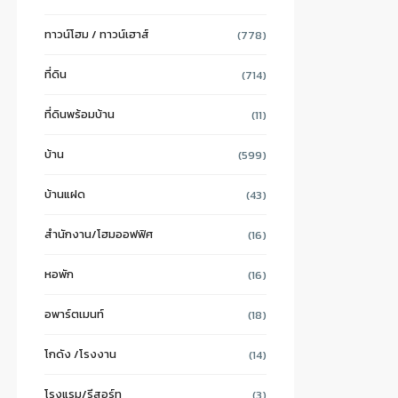
ทาวน์โฮม / ทาวน์เฮาส์
(778)
ที่ดิน
(714)
ที่ดินพร้อมบ้าน
(11)
บ้าน
(599)
บ้านแฝด
(43)
สำนักงาน/โฮมออฟฟิศ
(16)
หอพัก
(16)
อพาร์ตเมนท์
(18)
โกดัง /โรงงาน
(14)
โรงแรม/รีสอร์ท
(3)