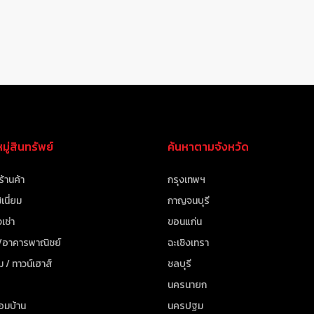
ู่สินทรัพย์
ค้นหาตามจังหวัด
ร้านค้า
กรุงเทพฯ
เนี่ยม
กาญจนบุรี
เช่า
ขอนแก่น
 /อาคารพาณิชย์
ฉะเชิงเทรา
ม / ทาวน์เฮาส์
ชลบุรี
นครนายก
้อมบ้าน
นครปฐม