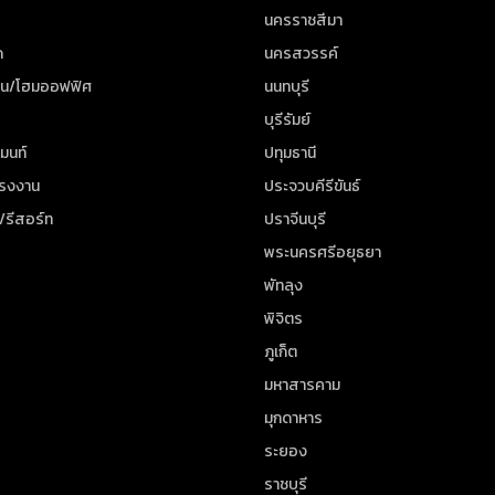
นครราชสีมา
ด
นครสวรรค์
าน/โฮมออฟฟิศ
นนทบุรี
บุรีรัมย์
มนท์
ปทุมธานี
โรงงาน
ประจวบคีรีขันธ์
/รีสอร์ท
ปราจีนบุรี
พระนครศรีอยุธยา
พัทลุง
พิจิตร
ภูเก็ต
มหาสารคาม
มุกดาหาร
ระยอง
ราชบุรี