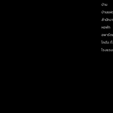
บ้าน
บ้านแฝ
สำนักง
หอพัก
อพาร์ตเ
โกดัง /
โรงแรม