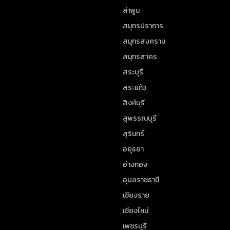
ลำพูน
สมุทรปราการ
สมุทรสงคราม
สมุทรสาคร
สระบุรี
สระแก้ว
สิงห์บุรี
สุพรรณบุรี
สุรินทร์
อยุธยา
อ่างทอง
อุบลราชธานี
เชียงราย
เชียงใหม่
เพชรบุรี