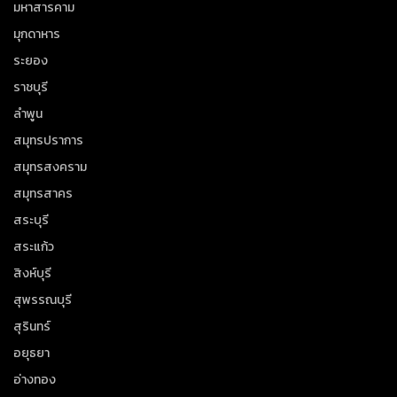
มหาสารคาม
มุกดาหาร
ระยอง
ราชบุรี
ลำพูน
สมุทรปราการ
สมุทรสงคราม
สมุทรสาคร
สระบุรี
สระแก้ว
สิงห์บุรี
สุพรรณบุรี
สุรินทร์
อยุธยา
อ่างทอง