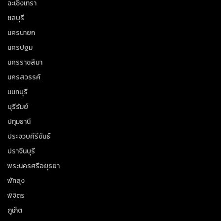
ฉะเชิงเทรา
ชลบุรี
นครนายก
นครปฐม
นครราชสีมา
นครสวรรค์
นนทบุรี
บุรีรัมย์
ปทุมธานี
ประจวบคีรีขันธ์
ปราจีนบุรี
พระนครศรีอยุธยา
พัทลุง
พิจิตร
ภูเก็ต