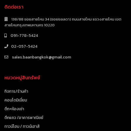
ติดต่อเรา
138/88 ซอยสายไหม 34 (ซอยชลลดา) ถนนสายไหม แขวงสายไหม เขต
สายไหมกรุงเทพมหานคร 10220
091-778-5424
02-057-5424
sales.baanbangkok@gmail.com
หมวดหมู่สินทรัพย์
กิจการ/ร้านค้า
คอนโดมิเนี่ยม
ตึก+ห้องเช่า
ตึกแถว /อาคารพาณิชย์
ทาวน์โฮม / ทาวน์เฮาส์