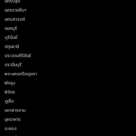
นครปฐม
นครราชสีมา
นครสวรรค์
นนทบุรี
บุรีรัมย์
ปทุมธานี
ประจวบคีรีขันธ์
ปราจีนบุรี
พระนครศรีอยุธยา
พัทลุง
พิจิตร
ภูเก็ต
มหาสารคาม
มุกดาหาร
ระยอง