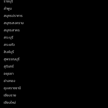
ราชบุรี
ลำพูน
สมุทรปราการ
สมุทรสงคราม
สมุทรสาคร
สระบุรี
สระแก้ว
สิงห์บุรี
สุพรรณบุรี
สุรินทร์
อยุธยา
อ่างทอง
อุบลราชธานี
เชียงราย
เชียงใหม่