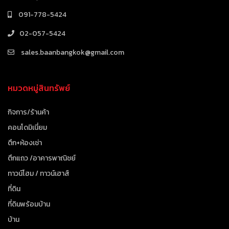
091-778-5424
02-057-5424
sales.baanbangkok@gmail.com
หมวดหมู่สินทรัพย์
กิจการ/ร้านค้า
คอนโดมิเนี่ยม
ตึก+ห้องเช่า
ตึกแถว /อาคารพาณิชย์
ทาวน์โฮม / ทาวน์เฮาส์
ที่ดิน
ที่ดินพร้อมบ้าน
บ้าน