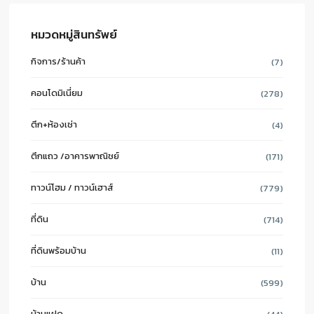
หมวดหมู่สินทรัพย์
กิจการ/ร้านค้า
(7)
คอนโดมิเนี่ยม
(278)
ตึก+ห้องเช่า
(4)
ตึกแถว /อาคารพาณิชย์
(171)
ทาวน์โฮม / ทาวน์เฮาส์
(779)
ที่ดิน
(714)
ที่ดินพร้อมบ้าน
(11)
บ้าน
(599)
บ้านแฝด