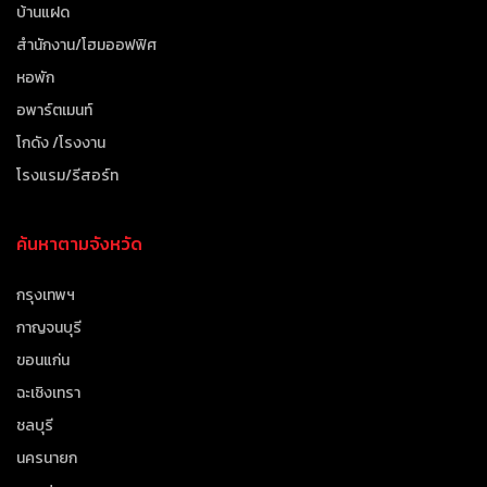
บ้านแฝด
สำนักงาน/โฮมออฟฟิศ
หอพัก
อพาร์ตเมนท์
โกดัง /โรงงาน
โรงแรม/รีสอร์ท
ค้นหาตามจังหวัด
กรุงเทพฯ
กาญจนบุรี
ขอนแก่น
ฉะเชิงเทรา
ชลบุรี
นครนายก