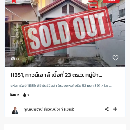
ขายแล้ว
13
11351, ทาวน์เฮาส์ เนื้อที่ 23 ตร.ว. หมู่บ้า...
รหัสทรัพย์ 11351: พิธิพันธ์วิลล่า (ซอยพหลโยธิน 52 แยก 39) >&g ...
2
2
คุณณัฏฐิณี ธีรวัฒน์วาที (เชอรี่)