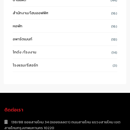
(44)
สำนักงาน/โฮมออฟฟิศ
(16)
หอพัก
(16)
อพาร์ตเมนท์
(18)
โกดัง /โรงงาน
(14)
โรงแรม/รีสอร์ท
(3)
ติดต่อเรา
138/88 ซอยสายไหม 34 (ซอยชลลดา) ถนนสายไหม แขวงสายไหม เขต
สายไหมกรุงเทพมหานคร 10220