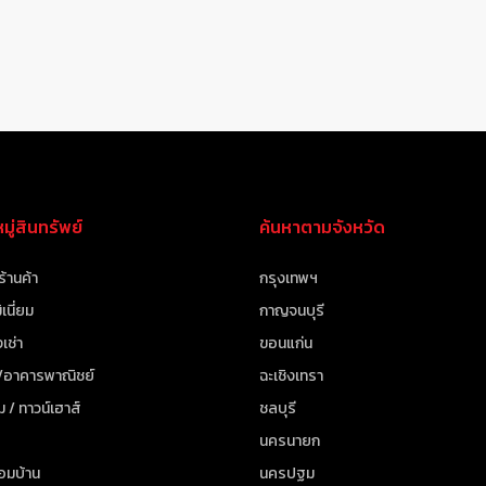
ู่สินทรัพย์
ค้นหาตามจังหวัด
ร้านค้า
กรุงเทพฯ
เนี่ยม
กาญจนบุรี
เช่า
ขอนแก่น
 /อาคารพาณิชย์
ฉะเชิงเทรา
ม / ทาวน์เฮาส์
ชลบุรี
นครนายก
้อมบ้าน
นครปฐม