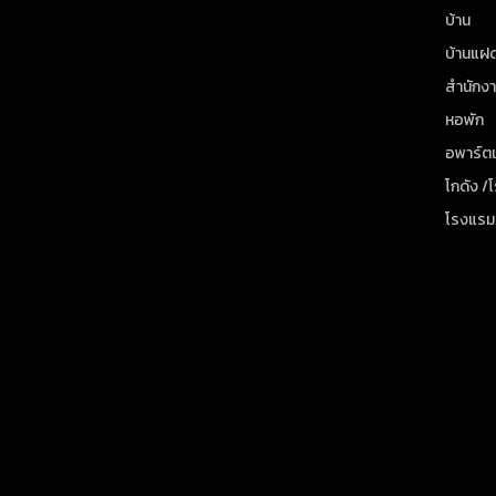
บ้าน
บ้านแฝ
สำนักง
หอพัก
อพาร์ตเ
โกดัง /
โรงแรม