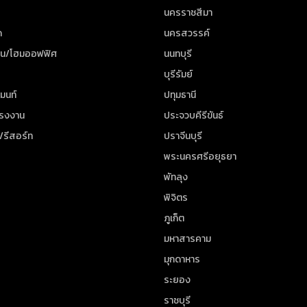
นครราชสีมา
ด
นครสวรรค์
าน/โฮมออฟฟิศ
นนทบุรี
บุรีรัมย์
มนท์
ปทุมธานี
โรงงาน
ประจวบคีรีขันธ์
/รีสอร์ท
ปราจีนบุรี
พระนครศรีอยุธยา
พัทลุง
พิจิตร
ภูเก็ต
มหาสารคาม
มุกดาหาร
ระยอง
ราชบุรี