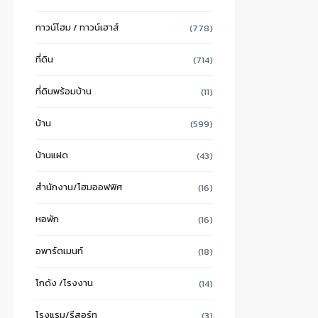
ทาวน์โฮม / ทาวน์เฮาส์
(778)
ที่ดิน
(714)
ที่ดินพร้อมบ้าน
(11)
บ้าน
(599)
บ้านแฝด
(43)
สำนักงาน/โฮมออฟฟิศ
(16)
หอพัก
(16)
อพาร์ตเมนท์
(18)
โกดัง /โรงงาน
(14)
โรงแรม/รีสอร์ท
(3)