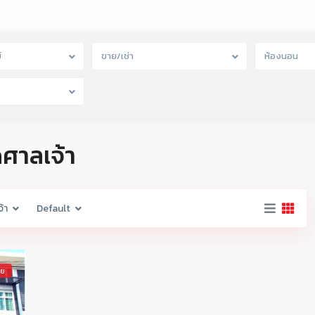
์
ขาย/เช่า
ห้องนอน
ดศาลเจ้า
้า
Default
าย