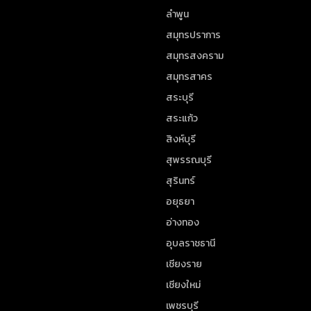
ลำพูน
สมุทรปราการ
สมุทรสงคราม
สมุทรสาคร
สระบุรี
สระแก้ว
สิงห์บุรี
สุพรรณบุรี
สุรินทร์
อยุธยา
อ่างทอง
อุบลราชธานี
เชียงราย
เชียงใหม่
เพชรบุรี