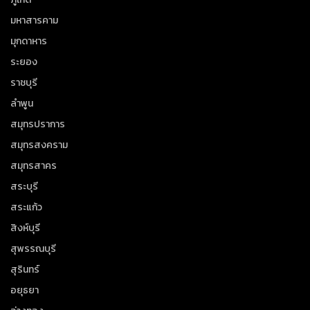
มหาสารคาม
มุกดาหาร
ระยอง
ราชบุรี
ลำพูน
สมุทรปราการ
สมุทรสงคราม
สมุทรสาคร
สระบุรี
สระแก้ว
สิงห์บุรี
สุพรรณบุรี
สุรินทร์
อยุธยา