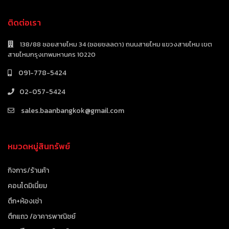
ติดต่อเรา
138/88 ซอยสายไหม 34 (ซอยชลลดา) ถนนสายไหม แขวงสายไหม เขต
สายไหมกรุงเทพมหานคร 10220
091-778-5424
02-057-5424
sales.baanbangkok@gmail.com
หมวดหมู่สินทรัพย์
กิจการ/ร้านค้า
คอนโดมิเนี่ยม
ตึก+ห้องเช่า
ตึกแถว /อาคารพาณิชย์