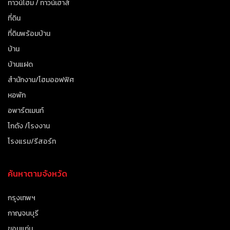
ทาวน์โฮม / ทาวน์เฮาส์
ที่ดิน
ที่ดินพร้อมบ้าน
บ้าน
บ้านแฝด
สำนักงาน/โฮมออฟฟิศ
หอพัก
อพาร์ตเมนท์
โกดัง /โรงงาน
โรงแรม/รีสอร์ท
ค้นหาตามจังหวัด
กรุงเทพฯ
กาญจนบุรี
ขอนแก่น