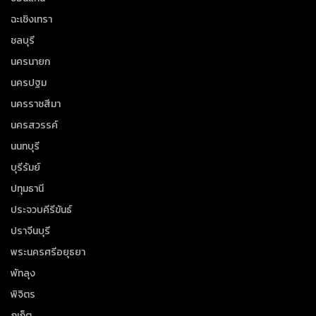
ฉะเชิงเทรา
ชลบุรี
นครนายก
นครปฐม
นครราชสีมา
นครสวรรค์
นนทบุรี
บุรีรัมย์
ปทุมธานี
ประจวบคีรีขันธ์
ปราจีนบุรี
พระนครศรีอยุธยา
พัทลุง
พิจิตร
ภูเก็ต